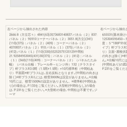
左ページから抽出された内容
右ページから抽出
2666.8（方立芯々）4841(63)3573683140837:パネル（２）837:
655531(垂木掛
パネル（２）95910コーナーパネル（２）3051.8(方立)(341)
125304595450～
(110)(375)：パネル（２）(409)：コーナーパネル（２）
度：５°180P910
4070837:パネル（２）910:パネル（１）(375):パネル（２）
イプ］軒プラスR3.
(412):パネル（１）(110)(330)55252575125125中間柱
り）立面･屋根伏
21.92584953045(431)30(375)：パネル（２）(412)：パネル
の向きは除く)※軒
（１）(560)(110)(409)：コーナーパネル（２）（パネルたたみ
ん｡※出幅10尺に
幅）（パネル出幅：下レール外～ヒンジ外）132［テラスタイ
(中間柱あり)の図
プ］軒プラスR3.0間（1.5間+1.5間）×10尺標準桁（中間柱あ
P.231をご覧く
り）平面図※軒プラスLは､左右反転となります｡(中間柱の向きは
除く)※軒プラスR/Lには､積雪3000Nは設定がありません｡※出幅
10尺には、積雪1500Nの設定がありません。※標準桁(中間柱あ
り)の場合は､P.133をご覧ください｡大型桁(中間柱なし)の場合
は､P.231をご覧ください｡※大型桁の場合､中間柱は不要です｡ジ
ーマ