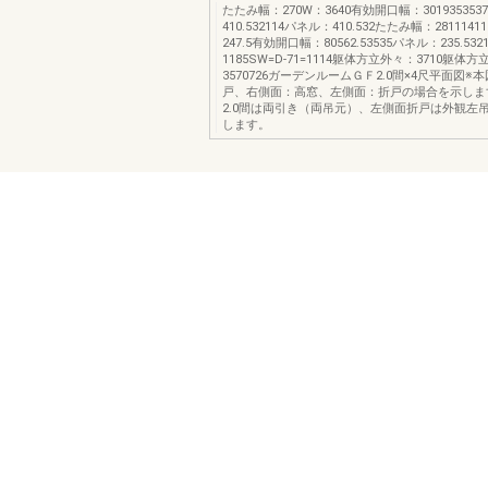
たたみ幅：270W：3640有効開口幅：301935353
410.532114パネル：410.532たたみ幅：281114
247.5有効開口幅：80562.53535パネル：235.5321
1185SW=D-71=1114躯体方立外々：3710躯体
3570726ガーデンルームＧＦ2.0間×4尺平面図※
戸、右側面：高窓、左側面：折戸の場合を示しま
2.0間は両引き（両吊元）、左側面折戸は外観左
します。