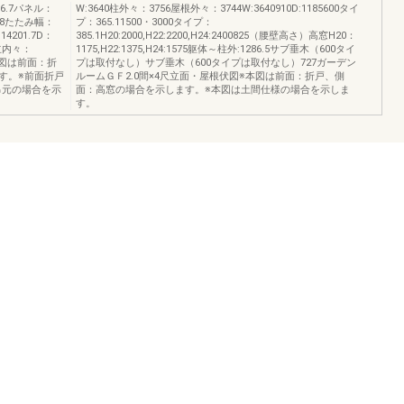
76.7パネル：
W:3640柱外々：3756屋根外々：3744W:3640910D:1185600タイ
118たたみ幅：
プ：365.11500・3000タイプ：
14201.7D：
385.1H20:2000,H22:2200,H24:2400825（腰壁高さ）高窓H20：
方立内々：
1175,H22:1375,H24:1575躯体～柱外:1286.5サブ垂木（600タイ
本図は前面：折
プは取付なし）サブ垂木（600タイプは取付なし）727ガーデン
す。※前面折戸
ルームＧＦ2.0間×4尺立面・屋根伏図※本図は前面：折戸、側
吊元の場合を示
面：高窓の場合を示します。※本図は土間仕様の場合を示しま
す。