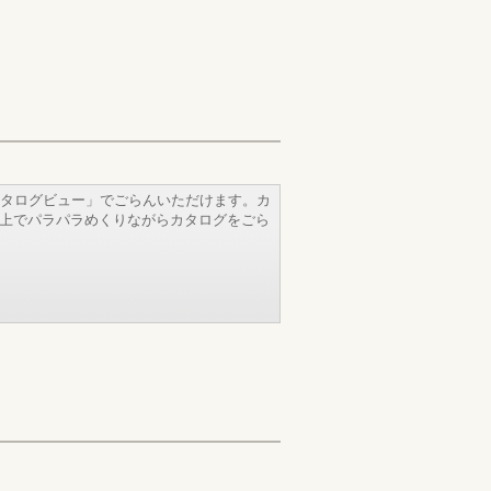
タログビュー」でごらんいただけます。カ
b上でパラパラめくりながらカタログをごら