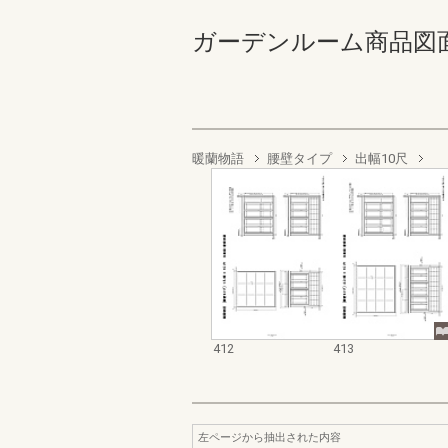
ガーデンルーム商品図面集 41
暖蘭物語
腰壁タイプ
出幅10尺
412
413
左ページから抽出された内容