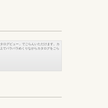
タログビュー」でごらんいただけます。カ
b上でパラパラめくりながらカタログをごら