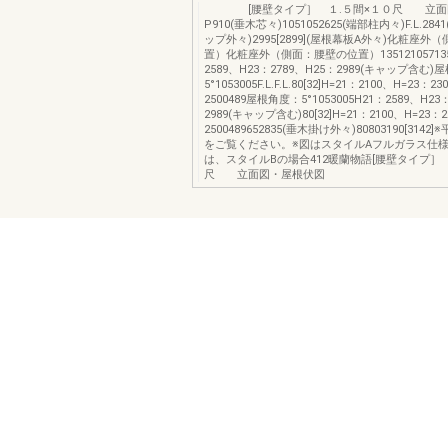
[腰壁タイプ］ １.５間×１０尺 立面
P910(垂木芯々)1051052625(端部柱内々)F.L.2
ップ外々)2995[2899](屋根幕板A外々)化粧座
置）化粧座外（側面：腰壁の位置）1351210571351
2589、H23：2789、H25：2989(キャップ含む
5°1053005F.L.F.L.80[32]H=21：2100、H=23：2
2500489屋根角度：5°1053005H21：2589、H23
2989(キャップ含む)80[32]H=21：2100、H=23：
2500489652835(垂木掛け外々)80803190[3142]
をご覧ください。※図はスタイルAフルガラス仕様
は、スタイルBの場合412暖蘭物語[腰壁タイプ］ 
尺 立面図・屋根伏図