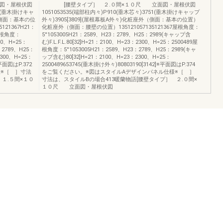
図・屋根伏図
[腰壁タイプ］ ２.０間×１０尺 立面図・屋根伏図
841(垂木掛けキャ
1051053535(端部柱内々)P910(垂木芯々)3751(垂木掛けキャップ
外（側面：基本の位
外々)3905[3809](屋根幕板A外々)化粧座外（側面：基本の位置）
21367H21：
化粧座外（側面：腰壁の位置）135121057135121367屋根角度：
)屋根角度：
5°1053005H21：2589、H23：2789、H25：2989(キャップ含
300、H=25：
む)F.L.F.L.80[32]H=21：2100、H=23：2300、H=25：2500489屋
：2789、H25：
根角度：5°1053005H21：2589、H23：2789、H25：2989(キャ
2300、H=25：
ップ含む)80[32]H=21：2100、H=23：2300、H=25：
※平面図はP.372
2500489653745(垂木掛け外々)80803190[3142]※平面図はP.374
※［ ］寸法
をご覧ください。※図はスタイルAデザインパネル仕様※［ ］
１.５間×１０
寸法は、スタイルBの場合413暖蘭物語[腰壁タイプ］ ２.０間×
１０尺 立面図・屋根伏図