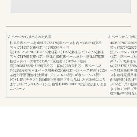
左ページから抽出された内容
右ページから抽出
柱束柱床ベース材連棟柱753475(床ベース材内々)3545.6(束柱
450500707075
芯々)701537.5(束柱芯々)6185(柱内々寸
芯々)757070257
法)1251257070751537.5(束柱芯々)1155(束柱芯々)1287.5(束柱
法)1251251768
芯々)751765.3(束柱芯～躯体)1805(床ベース材外～躯体)275(束
柱芯～床ベース材外
柱芯～床ベース材外)1287.5(束柱芯々)702440(柱背
体)1765.3(束
面)956351852545450(束柱芯～躯体)275(束柱芯～床ベース材
体)7534751652
外)525(束柱芯～床ベース材外)525(束柱芯～床ベース材外)95324
ース材連棟柱中間
基礎部平面図連棟(土間)軒プラスFR3.5間[2.0間(ルーム2.0間6
ス材連棟延長用床
尺)+1.5間(テラス1.5間)]8尺※連棟軒プラスFLは､左右反転になり
面図連棟(土間)軒プラ
ます｡※軒プラスFR/FLには､積雪1500N､3000Nは設定がありませ
+0.5間)]6尺
ん｡ジーマ
きは除く)※軒プラ
標準桁(中間柱な