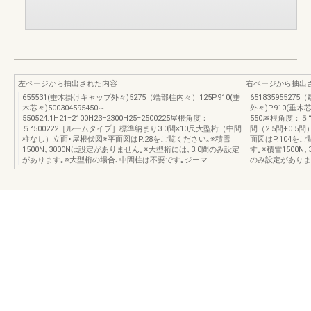
左ページから抽出された内容
右ページから抽出
655531(垂木掛けキャップ外々)5275（端部柱内々）125P910(垂
6518359552
木芯々)500304595450～
外々)P910(垂木芯々)
550524.1H21=2100H23=2300H25=2500225屋根角度：
550屋根角度：５°
５°500222［ルームタイプ］標準納まり3.0間×10尺大型桁（中間
間（2.5間+0.
柱なし）立面･屋根伏図※平面図はP.28をご覧ください｡※積雪
面図はP.104を
1500N､3000Nは設定がありません｡※大型桁には､3.0間のみ設定
す｡※積雪1500N
があります｡※大型桁の場合､中間柱は不要です｡ジーマ
のみ設定がありま