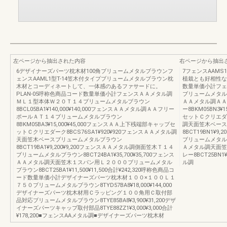
左ページから抽出された内容
右ページから抽出
6デザイナーズパーツ枕木材100角ブリュームメタルブラウンフ
7フェンスAAMS
ェンスAAML1型T-14笠木付タイプブリュームメタルブラウン枕
植栽とも好相性な
木材とコーディネートして、一体感のあるファサードに。
数量単価小計フェ
PLAN-05呼称色商品コード数量単価小計フェンスＡＡメタル調
ブリュームメタルグレー
ＭＬ１型本体Ｗ２０Ｔ１４ブリュームメタルブラウン
ＡＡメタル調ＡＡ
8BCL05BA1¥140,000¥140,000フェンスＡＡメタル調ＡＡフリー
ー8BKM05BN3
ポールＡＴ１４ブリュームメタルブラウン
セットＣクリエダー
8BKM05BA3¥15,000¥45,000フェンスＡＡ上下桟端部キャップセ
調天面笠木ベース
ットＣクリエダーク8BCS76SA1¥920¥920フェンスＡＡメタル調
8BCT19BN1¥
天面笠木ベースブリュームメタルブラウン
ブリュームメタルグレ
8BCT19BA1¥9,200¥9,200フェンスＡＡメタル調側面笠木Ｔ１４
Ａメタル調天面笠
ブリュームメタルブラウン8BCT24BA1¥35,700¥35,700フェンス
レー8BCT25BN1¥
ＡＡメタル調天面笠木１スパン用Ｌ２０００ブリュームメタル
ル調
ブラウン8BCT25BA1¥11,500¥11,500合計¥242,320呼称色商品コ
ード数量単価小計デザイナーズパーツ枕木材１００×１００Ｌ１
７５０ブリュームメタルブラウン8TYD57BA8¥18,000¥144,000
デザイナーズパーツ枕木材用Ｃラッピング１００角用Ｃ取付部
品対応ブリュームメタルブラウン8TYE85BA8¥3,900¥31,200デザ
イナーズパーツキャップ取付部品8TYE88ZZ1¥3,000¥3,000合計
¥178,200■フェンスAAメタル調■デザイナーズパーツ枕木材