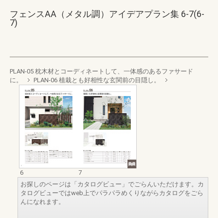
フェンスAA（メタル調）アイデアプラン集 6-7(6-
7)
PLAN-05 枕木材とコーディネートして、一体感のあるファサード
に。
PLAN-06 植栽とも好相性な玄関前の目隠し。
6
7
お探しのページは「カタログビュー」でごらんいただけます。カ
タログビューではweb上でパラパラめくりながらカタログをごら
んになれます。