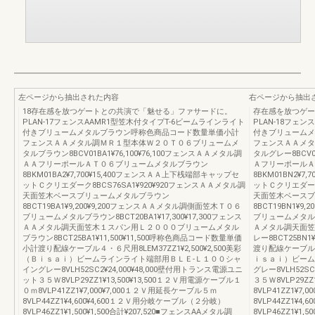
左ページから抽出された内容
右ページから抽出
18存在感を放つゲートとの共演で「魅せる」ファサードに。
存在感を放つゲー
PLAN-17フェンスAAMR1型笠木付タイプT-6ビームラインライト
PLAN-18フェ
付きブリュームメタルブラウン呼称色商品コード数量単価小計
付きブリュームメ
フェンスＡＡメタル調ＭＲ１型本体Ｗ２０Ｔ０６ブリュームメ
フェンスＡＡメタ
タルブラウン8BCV01BA1¥76,100¥76,100フェンスＡＡメタル調
タルグレー8BCV0
ＡＡフリーポールＡＴ０６ブリュームメタルブラウン
ＡフリーポールＡ
8BKM01BA2¥7,700¥15,400フェンスＡＡ上下桟端部キャップセ
8BKM01BN2¥
ットＣクリエダーク8BCS76SA1¥920¥920フェンスＡＡメタル調
ットＣクリエダーク
天面笠木ベースブリュームメタルブラウン
天面笠木ベースブ
8BCT19BA1¥9,200¥9,200フェンスＡＡメタル調側面笠木Ｔ０６
8BCT19BN1¥
ブリュームメタルブラウン8BCT20BA1¥17,300¥17,300フェンス
ブリュームメタルグレ
ＡＡメタル調天面笠木１スパン用Ｌ２０００ブリュームメタル
Ａメタル調天面笠
ブラウン8BCT25BA1¥11,500¥11,500呼称色商品コード数量単価
レー8BCT25BN
小計渡り配線ケーブル４・６尺用8LEM37ZZ1¥2,500¥2,500美彩
渡り配線ケーブル４・
（Ｂｉｓａｉ）ビームラインライト端部用ＢＬＥ-Ｌ１００シャ
ｉｓａｉ）ビーム
イングレー8VLH52SC2¥24,000¥48,000壁付用トランス電源ユニ
グレー8VLH52S
ット３５Ｗ8VLP29ZZ1¥13,500¥13,500１２Ｖ用電源ケーブル１
３５Ｗ8VLP29ZZ
０ｍ8VLP41ZZ1¥7,000¥7,000１２Ｖ用延長ケーブル５ｍ
8VLP41ZZ1¥7
8VLP44ZZ1¥4,600¥4,600１２Ｖ用分岐ケーブル（２分岐）
8VLP44ZZ1¥4
8VLP46ZZ1¥1,500¥1,500合計¥207,520■フェンスAAメタル調
8VLP46ZZ1¥1,