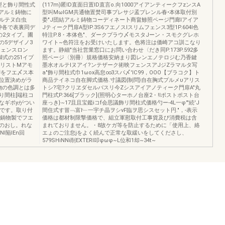
型と飾り間性式
(117m)匿ID直面日置ID直言o.向1000アイアンティークフzンスA
をアルミ鋳物に
型叫MωIGM共通物置焚司事プレサジ孟プレンル春•本体取付別
ルテヌ白虫
委"J団結アルミ鋳物コーディネー卜商畠鯵照ページ門廊lアイア
価沖各で表裏同デ
Jティーク門扉A型IP.3S6フエノスlスリムフェンス3型1P.604I色
の2タイプ。圃
特注P.8・本体色"、ダークプラウ〆モスタJーン・スモクグレホ
の5デザイノ3
ワイト~色符注をお受けいたします。色将注は価崎アコ訓こなり
フェンスロン
ます。静細"当社営業窓口にお問い合わせ〈だき同P.173P.592多
式の251イプ
照ページ〈別冊〉規格価格安納まり図レンエノテロジむ乃香鍵
?リストMアモ
墨水オルテlヌアイ?ンテザーク術映フェンスアJジZラマルタ写
脚をフエ〆ス本
a"飾り間柱式巾1ωox高怠∞3スパ〆'lC99，OOO【ブラコク】ト
位置決めがラ
商品テイネコ自在脚式価格.寸議図{制問}自在胸式プルメυアリス
物の色調とは多
トシ?宅?クリヱダセルバスリ今Zシスアイアノティーク門扉A"丸
り間柱[端柱コ
門柱式P.366[ブラック](照明心ターホノ台座2・!lポストポスト台
なギポyがつい
座っき}~17且且宝鑑iコf会思議飾リ間柱式価格勺ー-4L一φ'"続'J
-です。取り付
間住式す冒﹁富l﹂一宇チ晶ヲシvF臨ヲ思シスセット円."，-表示
ミ鍋物製でフエ
価格は都材制限撃価格で、組立軍慰取付工事貨及び消費税は含
のおし。れな
まれておりません。・8故ケガ等を防止するために「使用上、絡
NI陥IEn回
エょのご注怠jをよく続んで正常な取緩いをしてくださし、
579SHiNNi削EXTERI叩φωφ~L位和1却~34t~