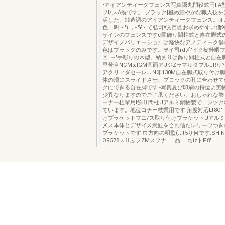
•アイアンティークフェンス写真隠丸門役式円IIA
フI/スA裂です。[ブラック]極め細やかな職人技
活した、鍛造調のアイアンティークフェンス。オ
色、叫:~').，-.'¥・て弘司¥文目圃お求めやすい
ザインのフェンスですε圃飾り間柱式と自在脚式
デザイノパリエーショ〉は軽快なアノティーク舗
色はブラックのみです。ヲイ司rd〆'イク樹齢暇
回..~"手彫りの木型。納まりは飾り間柱式と自在脚
里苦言NCMωlGM画面アJジZラマルタプルJRり
アクリヱダセーレ︿N叩130M自在脚式取り付け
体の濁にスライドさせ、ブロックの孔に合わせて
クにできる自在脚です.-写真夏ぴ印刷の持位よ実
少異なりますのでご了承ください。おしゃれな飾
ーナー柱輩用l飾り間柱Uアルミ鍋物製で、ンツク
ています。地位コナー枝業用です.角度対応Lt8O"
けブラケットフエ/ス取り付けブラケットUアル
〆ス本体とデザイ〆意匠を合わ信たレリーフつき
ブラケットです.巾方向の明監(.t:t5り何です.SHIN
OR578スりふフZMスフナ..，品，.ちizトP8"