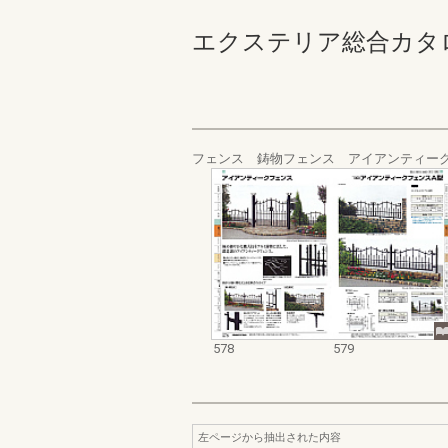
エクステリア総合カタログ_20
フェンス 鋳物フェンス アイアンティー
578
579
左ページから抽出された内容