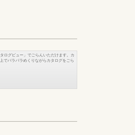
タログビュー」でごらんいただけます。カ
b上でパラパラめくりながらカタログをごら