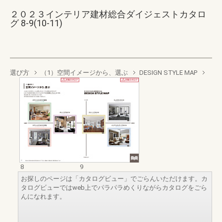
２０２３インテリア建材総合ダイジェストカタロ
グ 8-9(10-11)
選び方
（1）空間イメージから、選ぶ
DESIGN STYLE MAP
8
9
お探しのページは「カタログビュー」でごらんいただけます。カ
タログビューではweb上でパラパラめくりながらカタログをごら
んになれます。