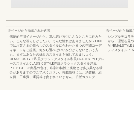
左ページから抽出された内容
右ページから抽出
伝統的空間イメージから、選ぶ選び方①こんなところに住みた
シンプルデコラティ
い。こんな暮らしがしたい。そんな憧れはありませんか？LIXIL
から、理想を見つけ
ではお客さまの暮らしのスタイルに合わせた６つの空間コーデ
MINIMALSTY
ィネートをご提案。何から選べばいいか分からないという方
ティスタイルP.15
も、まずはあなたの好みのスタイルを探してみましょう。
CLASSICSTYLE和風クラシックスタイル和風GRACESTYLEグレ
ーススタイルCLASSICSTYLE洋風クラシックスタイル洋風
P.11P.12P.108商品の色は、印刷の特性上実物とは多少異なる場
合がありますのでご了承ください。掲載価格には、消費税、組
立費、工事費、運賃等は含まれていません。旧版カタログ