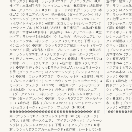
リエラスク）❷床材：ラシッサSフロア（クリエラスクF）❶戸
造作材：幅木（ク
襖ドア：本体AF1把手（シャインニッケル）❷和障子：紙貼障子
ア：ラフィス本体
CA4（クリエペール）❶クローゼットドア折れ戸：ラシッサS本
ラック）枠ノンケ
体LAC（クリエアイボリー）把手角型L（ダークアンバー）枠ノ
ア：ラシッサ本体
ンケーシング（クリエアイボリー）❷床材：ラシッサDフロア
グ）把手スクエア
（ホワイトペイントＦ）●壁材：エコカラットGシリーズアンテ
（プレシャスホワ
ィークマーブル（ECO-615／AMB3）❶戸襖引戸：本体AF4❷和
イ調）❹階段：ラ
襖引戸：本体AF4❸和障子：紙貼障子CA4（クリエペール）❶室
エアイボリー）手
内ドア：ラシッサS本体LGN（クリエモカ）把手スクエアL（シ
レシャスホワイト
ャインニッケル）枠ノンケーシング（クリエモカ）丁番（シャ
ク）木製棚板（プ
インニッケル）❷床材：ラシッサDフロア耐水・ペット（マーブ
グネット対応）（
ルホワイト調）●造作材：幅木（プレシャスホワイト）❶室内引
（プレシャスホワ
戸：ラシッサS本体LTA（クリエダーク）引手（ダークアンバ
具本体RZA（ブ
ー）枠ノンケーシング（クリエダーク）❷床材：ラシッサSフロ
ク）❷室内引戸：
ア耐水・ペット（クリエダークF）●造作材：幅木（クリエダー
プ本体RAA（グ
ク）❶室内引戸：ラシッサDラテオ本体LAA（ショコラオーク）
ィスアルミガラス
引手（ダークアンバー）枠ノンケーシング（プレシャスホワイ
スパネル本体RZ
ト）❷床材：ラシッサDフロア（ウォルナットF）●造作材：幅木
ラック）❹床材：
（プレシャスホワイト）シートカウンター（ショコラオーク）●
広））●造作材：
カーテン：フェルタ（FT0099） ❶室内ドア：ラシッサDラテ
内ドア：ラシッサ
オ本体LGN（ショコラオーク）ガラス（透明）把手スクエア
ク）ガラス（モー
L（ダークアンバー）枠ノンケーシング（プレシャスホワイト）
ンケーシング（プ
丁番（ダークアンバー）❷床材：ラシッサDフロア（ウォルナッ
ク）❷床材：ラシ
トF）●造作材：幅木（プレシャスホワイト）シートカウンター
木、窓枠（ブラッ
（ショコラオーク）●カーテン：フェルタ（FT0004）
ラック）●木製ブ
❶❶❶❶❶❶❶❶❶❶❶❷❷❷❷❷❷❷❷❷❷❷❹❺❹❸❸❸1❶室
1❶❷1❶❷❸❹3
内ドア:ラシッサDノースフォレスト本体LGK（カームチーク）
ガラス（透明）把手スクエアJ（アイアンブラック）ノンケーシ
ング枠（プレシャスホワイト）丁番（アイアンブラック）❷床
材：ラシッサDフロアカームチークＦ●造作材：シートカウンタ