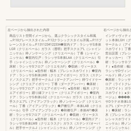
左ページから抽出された内容
右ページから抽出
商品リスト空間イメージから、選ぶクラシックスタイル和風
インディヴィティ
→P.10グレーススタイル→P.12クラシックスタイル洋風→P.11プ
ット本体LGH（
レーンスタイル→P.1311234122334❶室内ドア：ラシッサS本体
サークルＪ（アイ
LGR（クリエペール）ガラス（透明）把手スクエアL（シャイン
スホワイト）丁番
ニッケル）枠ノンケーシング（クリエペール）丁番（シャイン
窓台設置（プレシ
ニッケル）❷室内引戸：ラシッサS本体LAA（クリエペール）引
チェッカー）〈下
手（シャインニッケル）枠ノンケーシング（クリエペール）❸
材：ラシッサＤフ
床材：ラシッサSフロア（クリエモカF）❹収納：ヴィータス
Ｆ）●造作材：幅
（クリエペール）●造作材：幅木（プレシャスホワイト）❶室内
ラシッサDヴィン
ドア：ラシッサS本体LWB（クリエアイボリー）ガラス（ステン
ールド）枠ノンケ
ド／スクエア）把手サークルJ（ダークアンバー）枠ワイドケー
❷床材：ラシッサ
シング（クリエアイボリー）丁番（ダークアンバー）❷床材：
ロア（ライトクレ
ラシッサSフロア（クリエアイボリーF）●造作材：幅木（クリ
スホワイト）ガラ
エアイボリー）廻り縁ファミリー（クリエアイボリー）❶室内
スホワイト）●タ
ドア：ラシッサS本体LGZ（クリエペール）ガラス（カスミ）把
ージュ）❶❷❸❹
手スクエアL（アイアンブラック）枠ノンケーシング（クリエペ
サDラテオ本体L
ール）丁番（アイアンブラック）❷戸襖引戸：本体LAB（クリエ
エアL（ダークア
ペール）引手（アイアンブラック）❸和襖引戸：本体AF1❹床
ト）❷床材：ラシ
材：ラシッサSフロア（クリエペールＦ）❺収納：ヴィータス
木（プレシャスホ
（クリエペール）●造作材：幅木（クリエペール）❶室内ドア：
レシャスホワイト
ラシッサS本体LWB（クリエラスク）ガラス（ステンド/オーバ
ニッケル）枠ノン
ル）把手サークルJ（シャインニッケル）枠ノンケーシング（ク
ャインニッケル）