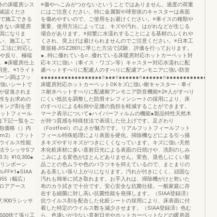
外の床暖房シス
※傷やへこみがつかないということではありません。過度の荷重
確認くださ
にはご注意ください。特に金属製や球形状のキャスターは表面
）で施工できる
を傷めやすいので、ご使用をお避けください。※車イスの種類や
きない床暖房
重量、使用方法によっては、キズや汚れ、はがれなどが生じる
因になりま
場合があります。※頻繁に水濡れすることによる基材のふくれや
い、施工して
くされ、突上げは避けられませんのでご注意ください。※日本工
り工法に対応し
業規格JISZ2801に準じた方法で試験、評価を行っております。
りや反り、極端
●…特に優れている○…優れている床暖房対応ホットカーペット対
。■床暖房仕上
応キズに強い（車イス・ワゴン等）キャスター対応水濡れに配
意。※1ライト
慮ペットすべりに配慮人のすべりに配慮アンモニアに強い防音
ーン調はフッ
●●●●●●●●●●●●●●●●●●○●●●○●●●●●●○●●●●●●○●●●●●●●●●●●●○●●
に強いシートで
床暖房対応ホットカーペットOKキズに強い耐キャスター・車イ
が促進されま
ス耐水ペットすべりに配慮耐アンモニア防音機能※2※人がすべり
性をお求めの
にくい抵抗を調整した防滑オレフィンシートの採用により、床
キング剤を塗
のすべりによる転倒や足腰の負担を軽減することができます。
フットフィール
マーク表示について●ハイパーフィルムの機能●製品特性天然木
は下記一覧をご
が持つ質感を特殊技法で表現した仕上げです。足ざわり
包価格（）内
（Footfeel）のよさが魅力です。リアルフットフィールフット
m2）（フット
フィール特殊処理により表面を硬化。掃除機などによる引っ掻
ウイルス性能
きキズやすりキズがつきにくくなっています。キズに強い天然
ラシッサSフ
木化粧床材に多い直射日光による表面の日焼けや、洗剤のしみ
）¥10,300●
こみによる変色がほとんどありません。変色、退色しにくい製
チへリンボーン
品ごとの色ムラや色のバラツキを抑えているので、まとまりの
ルFF※1●SIAA
ある美しい張り上がりになります。汚れが付きにくく、頑固な
0455（幅広）
汚れも簡単に拭き取れます。お手入れは、掃除機がけと乾いた
Sフロアアース
布のカラ拭きで十分です。安心安全な抗菌仕様。一般家庭に存
在する細菌に対し高い抗菌性能を発揮します。（SIAA登録済）
）¥7,900ラシッサ
抗ウイルス剤を配合した化粧シートの採用により、床表面に付
着した特定のウイルス数を減少させます。（SIAA登録済）色む
）¥8,500捨て張り工
ら、色違いが少ない直射日光やホットカーペットなどの暖房器