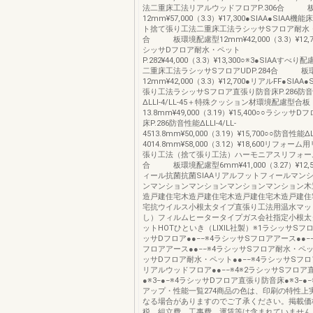
法二重床工法リアルウッドフロアP.306合 
12mm¥57,000（3.3）¥17,300●SIAA●SIAA
ト捨て張り工法二重床工法ラシッサSフロア耐水・ペ
合 板環境配慮型12mm¥42,000（3.3）¥12,70
シッサDフロア耐水・ペット
P.282¥44,000（3.3）¥13,300○※3●SIAAす
二重床工法ラシッサSフロアUDP.284合 板
12mm¥42,000（3.3）¥12,700●リアルFF●SIAA
張り工法ラシッサSフロア直張り防音床P.286防
ΔLLⅠ-4/LL-45＋特殊クッション材環境配慮型合板
13.8mm¥49,000（3.19）¥15,400○○ラシッ
床P.286防音性能ΔLLⅠ-4/LL-
4513.8mm¥50,000（3.19）¥15,700○○防音性能ΔLL
4014.8mm¥58,000（3.12）¥18,600リフォ
張り工法（捨て張り工法）ハーモニアスリフォーム6
合 板環境配慮型6mm¥41,000（3.27）¥12,
ィール抗菌抗菌SIAAリアルフットフィールマン
ンマンションマンションマンションマンション木
造戸建住宅木造戸建住宅木造戸建住宅木造戸建住
宅抗ウイルス小根太タイプ直張り工法用温水マッ
し）フィルムヒータータイプガス会社指定小根太
ットHOTひといき（LIXIL社製）※1ラシッサSフロ
ッサDフロア●●−−※4ラシッサSフロアアース●●−
フロアアース●●−−※4ラシッサSフロア耐水・ペット
ッサDフロア耐水・ペット●●−−※4ラシッサSフロア
リアルウッドフロア●●−−※4※2ラシッサSフロア
●※3−●−※4ラシッサDフロア直張り防音床●※3−●
アップ・性能一覧274商品の色は、印刷の特性上
なる場合がありますのでご了承ください。掲載価
税、組立費、工事費、運賃等は含まれていません