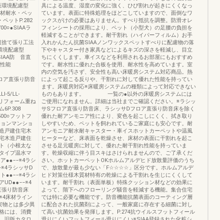
板環境配慮型
具による温度、湿度の変化に強く、ひび割れが起きにくくなっ
機能床材耐水・ペッ
ています。表面に特殊処理をほどこしていますので、面倒なワ
ットP.282
ックスがけの必要はありません。すべり抵抗を調整。防滑オレ
0○●SIAAラ
フィンシートの採用により、ペット（小型犬）の足腰の負担を
軽減することができます。耐干割れ（ハイパーフィルム）お手
べり配慮捨て張り工法
入れかんたん抗菌SIAAノンワックスペットすべりに配慮物の落
環境配慮型
下やキャスター付き家具などによるキズの深さを軽減し、目立
●SIAA防 音直
ちにくくします。車イスなどを利用されるお部屋にもおすすめ
音性能
です。耐水性に優れた合板を使用、耐水性を高めています。室
内の空気を汚さず、安全性も高い床暖房システム対応商品。熱
サDフロア直張り防音
によって起こる反りや、干割れに対して優れた性能を持ってい
ます。床暖房対応※床暖房システムの種類によって対応できない
Ⅰ-5/LL-
ものもあります。 一覧の●以外の床暖房システムには
ーム用リフォーム重ね
ご使用になれません。詳細は当社までご確認ください。※ラシッ
P.308
サSフロア直張り防音床、ラシッサDフロア直張り防音床を除く
500○フットフ
優れた耐アンモニア性により、変色を起こしにくく、拭き取り
ションマンショ
しやすいため、ペットを飼われているご家庭にも安心です。耐
造戸建住宅木
アンモニア耐水耐キャスター・車イスホットカーペットや温風
宅木造戸建住
ヒーターなど、床表面を乾燥させ、床材の表面に干割れを起こ
ト（小根太な
させる足元暖房に対して、優れた耐干割れ性能を持っていま
タイプ温水マ
す。乾燥収縮に伴う目スキはさけられませんので、ご了承くだ
ア●●−−※4ラシ
さい。ホットカーペットOKホルムアルデヒド放散量評価のうち
−※4ラシッサD
で、放散量が最も少ない「F☆☆☆☆」区分です。ホルムアルデ
●●−−※4ラシ
ヒド対策仕様木質材特有の乾燥による干割れを生じにくくして
UD●●−−※4
います。耐千割れ（表面単板）特殊クッション材などの効果に
直張り防音床
よって、階下へのフローリング騒音を軽減する機能。集合住宅
−※4床材ライン
では特に必要な機能です。防音機能抗菌表面のコーティング層
実物とは多少異
に配合された抗菌剤によって、一般家庭に存在する細菌に対し
格には、消費
て高い抗菌効果を発揮します。P.274抗ウイルスフットフィール
。旧版カタロ
滑りにくいフットフィール滑りにくい※SIAA登録された化粧シ