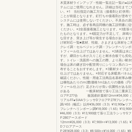
木質床材ラインアップ・性能一覧左記一覧の●以
テムにはご使用になれません。詳細は当社までご
い。※1 当社指定の施工方法（接着剤と釘併用
ことが前提となります。釘打ちや接着剤が塗布で
システムには使用しないでください。不具合の原
す。施工時は、必ず各商品同梱の施工説明書に従
ください。※2全面接着施工となります。※3直張
たものとなります。※4固定力が不足して、床鳴
な目すき、突き上げ等が発生する場合があります
げ材対応一覧■素材、性能、さまざまな床材をご用
クレイ調・セルベジャンテ調・フレンチヘリンボ
トフィール仕上げではありません。※2表面は水
すが、継目から水が入りこむと耐水合板でも劣化
す。トイレ・洗面所への施工の際、より高い耐水
場合は床の継ぎ目や配管周りにシリコン系のコー
布することをおすすめします。※3素材タイプは
仕上げではありません。※対応する床暖房パネル
確認ください。性能・用途工法商品名基材厚み梱
は梱包あたりのm2数価格1m2あたりの価格（円/
フィール仕上げ）足ざわりが良い抗菌性がある抗
がある 一般床材捨て張り工法二重床工法
ロアP.277合 板国産針葉樹12mm¥34,000（3.3
リアルFF●SIAAラシッサDフロアP.278フレン
調/455（幅広）以外¥36,000（3.3）¥10,900●リア
フレンチヘリンボーン調¥18,000（1.65）¥10,90
¥46,000（3.3）¥13,900捨て張り工法ラシッサ
P.280アースボード
12mm¥26,000（3.3）¥7,900○○¥13,000（1.65
Dフロアアース
P.281¥28,000（3.3）¥8,500○○¥14,000（1.65