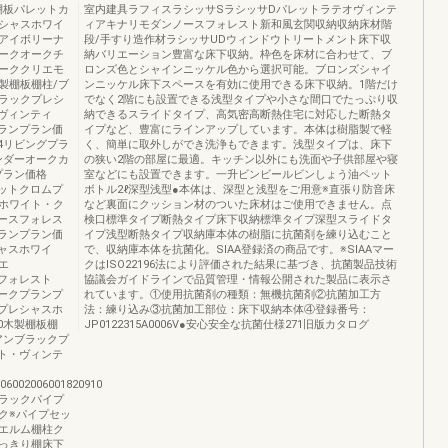
棚板パレットカ
室内建具ラフィスラシッサSラシッサDパレットラテオヴィンテ
シャスホワイ
ィアキナリモダンノースフォレスト新和風玄関収納収納床材階
アイボリーナ
段/手すり造作材ラシッサUDウィンドウトリートメント床下収
ークオークチ
納バリエーション豊富な床下収納。枠色を床材に合わせて、ブ
ーククリエモ
ロンズ色とシャインニッケル色から選択可能。ブロンズシャイ
製棚板棚柱/ブ
ンニッケル床下スペースを有効に使用できる床下収納。1階だけ
ラックプレシ
でなく2階にも設置できる浅型タイプや小さな間口でたっぷり収
・ヴィンティ
納できるスライドタイプ、高気密高断熱住宅に対応した断熱タ
グプランプラン価
イプなど、豊富にラインアップしています。本体は樹脂製で軽
-04リビングプラ
く、簡単に取外しができ洗浄もできます。浅型タイプは、床下
テンダーオークカ
の狭い2階の部屋に最適。キッチン以外にも洗面や子供部屋や寝
プラン価格
室などにも設置できます。一升ビンビールビンしょう油ペット
ラケットクロムプ
ボトル2ℓ深型浅型●本体は、深型と浅型をご用意※直張り防音床
ホワイト・ク
など裏面にクッション材のついた床材はご使用できません。点
・ノースフォレス
検口標準タイプ断熱タイプ床下収納標準タイプ深型スライドタ
上プランプラン価
イプ浅型断熱タイプ収納庫本体の樹脂に抗菌剤を練り込むこと
シャスホワイ
で、収納庫本体を抗菌化。SIAA登録済の商品です。※SIAAマー
エ
クはISO22196法により評価された結果に基づき、抗菌製品技術
スフォレスト
協議会ガイドラインで品質管理・情報公開された製品に表示さ
クロークプランプ
れています。①使用抗菌剤の種類：無機抗菌剤②抗菌加工方
ムプレシャスホ
法：練り込み③抗菌加工部位：床下収納本体④登録番号：
00木製棚板棚
JP0122315A0006V●安心安全な抗菌仕様271旧版カタログ
アンブラックプ
レット・ヴィンテ
006002006001820910
ラックパイプ
ク※パイプセッ
エルム棚柱ク
っきり棚床下