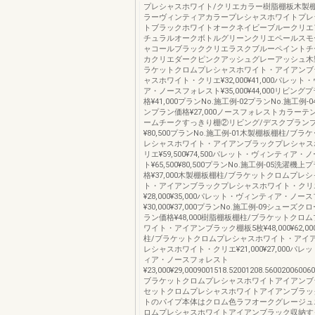
プレシャスホワイト/クリエカラー樹脂棚板木製
ラーヴィンティアカラープレシャスホワイトプレ
トブラックホワイトオークネイビーブルークリエ
チュラルオークボトルグリーンクリエペールスモ
ャコールブラッククリエラスクブルーペイントチ
カクリエダークピンクアッシュグレーアッシュ木
ラケットクロムプレシャスホワイト・アイアンブ
ャスホワイト・クリエ¥32,000¥41,000パレット
ア・ノースフォレスト¥35,000¥44,000リビン
格¥41,000プランNo.施工例-02プランNo.施工例
ンプラン価格¥27,000ノースフォレストカラー
ームチークすっきり棚②リビング/デスクプラン
¥80,500プランNo.施工例-01木製棚板棚柱/ブ
レシャスホワイト・アイアンブラックプレシャス
リエ¥59,500¥74,500パレット・ヴィンティア
ト¥65,500¥80,500プランNo.施工例-05洗濯機
格¥37,000木製棚板棚柱/ブラケットクロムプレ
ト・アイアンブラックプレシャスホワイト・クリ
¥28,000¥35,000パレット・ヴィンティア・ノー
¥30,000¥37,000プランNo.施工例-09シューズ
ラン価格¥48,000樹脂棚板棚柱/ブラケットクロ
ワイト・アイアンブラック棚板5枚¥48,000¥62,0
柱/ブラケットクロムプレシャスホワイト・アイ
レシャスホワイト・クリエ¥21,000¥27,000パ
ィア・ノースフォレスト
¥23,000¥29,0009001518.52001208.56002006006
ブラケットクロムプレシャスホワイトアイアンブ
セットクロムプレシャスホワイトアイアンブラッ
トのパイプ本体はクロム色ラフオークグレージュ
ロムプレシャスホワイトアイアンブラック収納す