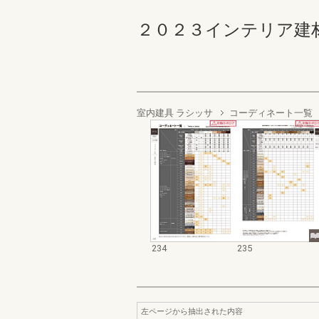
２０２３インテリア建材総合
室内建具 ラシッサ
コーディネート一覧
234
235
左ページから抽出された内容