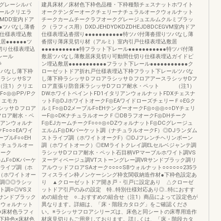
グレーシルバ
建具床材／床材色下枠色品種・下枠種類チェスナットホワイト
ールクリエラ
オークテンダーオークチェリーナチュラルオークウォルナット
MMDD室内ドア
チークカームチークラフオークグレージュエルムクルミブラッ
●●ツバなし薄沓
ク（ラフィス用）DXDJEHDYDKDZDHEJDBDCEGVM室内ドア
戸仕様表埋込敷
仕様表埋込沓摺り●●●●●●●●●●●特ツバ付薄沓摺りツバなし薄
居●●●●●●ツ
沓摺り薄床見切り材（アルミ）室内引戸仕様表埋込敷居
仕切り仕様表埋込
●●●●●●●●●●●特フラット下レール●●●●●●●●●●●特ツバ付薄
レール
敷居ツバなし薄敷居床見切り可動間仕切り仕様表埋込ガイドピ
枠
ン埋込敷居●●●●●●●●●●●フラット下レール●●●●●●●●●●●ク
ツバなし薄下枠
ローゼットドア折れ戸仕様表埋込下枠フラット下レールツバな
スラシッサSフ
し薄下枠ラシッサＤフロアラシッサＤフロアアースラシッサDフ
（注1）クリエ
ロア直張り防音床ラシッサDフロア耐水・ペット （注1）
○◎◎PP/Pク
DWホワイトペイントFD1イタリアンウォルナットFDXチェスナ
リエモカ
ットF◎DJホワイトオークF◎EAワイドローズチェリーＦ○EGク
ラシッサＤフロア
ルミF○◎D2メープルF○EHテンダーオークF◎○◎◎○○DYチェリ
フロア耐水・ペ
ーF◎○DKナチュラルオークＦ◎DBラフオークF◎DHチーク
リアンウォルナ
F◎EJカームチークF○○○◎○DZウォルナットF◎DCグレージュ
F○○○EAワイ
エルムF◎DKパーケット調（ナチュラルオークF）◎DJランダム
プルF○○EH
ストライプ調（ホワイトオークF）◎DJフレンチヘリンボーン
Kナチュラルオー
調（ホワイトオーク）◎EMライトクレイ調ELセルベジャンテ調
チーク
ラシッサDフロア耐水・ペット石目柄VPマーブルホワイト調VS
ルムF○DKパーケ
ヌーディベージュ調VTストーングレー調VRサンドブラック調リ
トライプ調（ホ
アルウッドフロアSAオーク○○○○SBウォルナット○○○○○○235ラ
調（ホワイトオー
フィスライン枠ノンケーシング枠玄関収納造作材●下枠色設定あ
テ調◎◎ラシッ
り ▲クローゼットドア開き戸・引戸に設定あり △クローゼ
ト調○◎VSヌ
ットドア引戸のみの設定 特…特別仕様対応あり◎…特におすす
Rサンドブラック
めの組合せ ○…おすすめの組合せ（注1）商品によって設定色が
Bウォルナット
異なります。詳細は、「床・階段カタログ」をご確認くださ
×床材色ラフィ
い。※ラシッサフロアシリーズは、床色と同シートの床専用造作
下枠色×床材色
材床見切りもご用意しております。詳しくは、「床・階段カタ