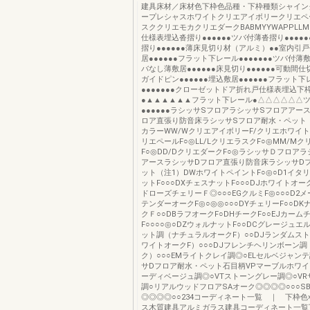
建具床材／床材色下枠色品種・下枠種類シャイン
ープレシャスホワイトクリエアイボリークリエペ
スククリエモカクリエダークBABMYYWAPPLL
仕様表埋込沓摺り●●●●●●ツバ付薄沓摺り●●●●
摺り●●●●●●薄床見切り材（アルミ）●●室内引
居●●●●●●フラット下レール●●●●●●●ツバ付薄敷
バなし薄敷居●●●●●●床見切り●●●●●●可動間
ガイドピン●●●●●●埋込敷居●●●●●●フラット下
●●●●●●●クローゼットドア折れ戸仕様表埋込下
●▲▲▲▲▲▲フラット下レール●△△△△△△
●●●●●●ラシッサSフロアラシッサSフロアアー
ロア直張り防音床ラシッサSフロア耐水・ペット
カラーWW/WクリエアイボリーF/クリエホワイトF
リエペールF○◎LL/LクリエラスクF○◎MM/Mク
F○◎DD/DクリエダークF○◎ラシッサＤフロア
アースラシッサDフロア直張り防音床ラシッサD
ット（注1）DWホワイトペイントF○◎○D1イタ
ットF○○○DXチェスナットF○○○DJホワイトオーク
ドローズチェリーＦ◎○○○EGクルミF◎○○○D2メー
テンダーオークF◎○◎◎○○○DYチェリーF○○D
クＦ○○DBラフオークF○DHチークF○○EJカーム
F○○○○◎○DZウォルナットF○○DCグレージュエ
ット調（ナチュラルオークF）○○DJランダムス
ワイトオークF）○○○DJフレンチヘリンボーン
ク）○○○EMライトクレイ調◎○ELセルベジャン
サDフロア耐水・ペット石目柄VPマーブルホワイ
ーディベージュ調◎○VTストーングレー調◎○V
調○リアルウッドフロアSAオーク◎◎◎◎○○○S
◎◎◎◎○○234コーディネート一覧 ｜ 下枠色
ス木質建具アルミガラス建具コーディネート一覧