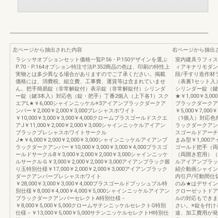
左ページから抽出された内容
右ページから抽出
ラシッサオプションセット価格一覧P.56・P.150デザインを選ぶ
室内建具ラフィス
P.70・P.164オプション特注寸法P.352商品の色は、印刷の特性上
ィアキナリモダン
実物とは多少異なる場合がありますのでご了承ください。掲載
段/手すり造作材
価格には、消費税、組立費、工事費、運賃等は含まれていませ
（表裏1セット入
ん。把手簡易錠（非常解錠付）表示錠（非常解錠付）シリンダ
シリンダー錠（鍵
ー錠（鍵3本入）対応色（錠・把手）丁番2個入（上下各1）スク
★￥1,000￥3,0
エアL★￥6,000シャインニッケル※3アイアンブラックダークア
ブラックダークア
ンバー￥2,000￥2,000￥3,000プレシャスホワイト
￥5,000￥7,00
￥10,000￥3,000￥3,000￥4,000クロームブラスゴールドスクエ
（1個入）対応色角
アJ￥11,000￥2,000￥2,000￥3,000シャインニッケルアイアン
ラックダークアン
ブラックプレシャスホワイトサークル
スゴールドアーチ
J★￥6,000￥2,000￥2,000￥3,000シャインニッケルアイアンブ
まみ型￥1,000
ラックダークアンバー￥10,000￥3,000￥3,000￥4,000ブラスゴ
ゴールド把手（両
ールドサークルB￥3,000￥2,000￥2,000￥3,000シャインニッケ
（両開き窓用）（L
ルサークルＧ￥3,000￥2,000￥2,000￥3,000アイアンブラック握
ルアイアンブラッ
り玉特別仕様￥17,000￥2,000￥2,000￥3,000アイアンブラック
紹介動画シャイン
ダークアンバープレシャスホワイト
内引戸/可動間仕
￥28,000￥3,000￥3,000￥4,000ブラスゴールドプッシュプル特
のみ★はデサイン
別仕様￥8,000￥4,000￥4,000￥5,000シャインニッケルアイアン
クローゼットドア
ブラックダークアンバーセレクトA特別仕様－
ルの対応もできま
￥8,000￥5,000￥5,000クロームサテンニッケルセレクトG特別
さい。※錠を付け
仕様－￥13,000￥5,000￥5,000サテンニッケルセレクトH特別仕
途、加工費用が発