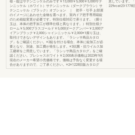
様－錠はサテンニッケルのみです￥13,000￥5,000￥5,000サテ
意しています。「
ンニッケル（ホワイト）サテンニッケル（ダークブラウン）サ
229vcat23-17
テンニッケル（ブラック）オプション ｜ 把手・引手 お部屋
のイメージにあわせた金物を選べます。室内ドア把手専用箱錠
のため箱錠変更が必要です。特別仕様対応で承ります。（握り
玉は、本体の把手加工が標準仕様と異なります。）特別仕様ク
ローム￥5,000ブラスゴールド￥5,000ダークアンバー￥2,000ア
イアンブラック￥2,000シャインニッケル￥2,000※1握り玉は、
取付けできないデザインもあります。「ラシッサ商品カタロ
グ」をご確認ください。※2錠を付ける場合、本体に錠加工が必
要となり、別途、加工費が発生します。※3抗菌・抗ウイルス加
工建材をご用意しています。「ラシッサ商品カタログ」をご確
認ください。プレシャスホワイト￥2,000表示価格は2023年9月
現在のメーカー希望小売価格です。価格は予告なく変更する場
合がありますので、ご了承ください。※2※1228旧版カタログ