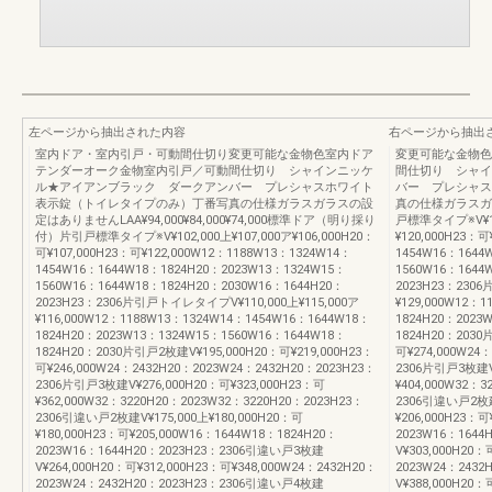
左ページから抽出された内容
右ページから抽出
室内ドア・室内引戸・可動間仕切り変更可能な金物色室内ドア
変更可能な金物色
テンダーオーク金物室内引戸／可動間仕切り シャインニッケ
間仕切り シャイ
ル★アイアンブラック ダークアンバー プレシャスホワイト
バー プレシャス
表示錠（トイレタイプのみ）丁番写真の仕様ガラスガラスの設
真の仕様ガラスガ
定はありませんLAA¥94,000¥84,000¥74,000標準ドア（明り採り
戸標準タイプ※V¥115
付）片引戸標準タイプ※V¥102,000上¥107,000ア¥106,000H20：
¥120,000H23：可
可¥107,000H23：可¥122,000W12：1188W13：1324W14：
1454W16：1644
1454W16：1644W18：1824H20：2023W13：1324W15：
1560W16：1644
1560W16：1644W18：1824H20：2030W16：1644H20：
2023H23：230
2023H23：2306片引戸トイレタイプV¥110,000上¥115,000ア
¥129,000W12：
¥116,000W12：1188W13：1324W14：1454W16：1644W18：
1824H20：2023
1824H20：2023W13：1324W15：1560W16：1644W18：
1824H20：2030
1824H20：2030片引戸2枚建V¥195,000H20：可¥219,000H23：
可¥274,000W24
可¥246,000W24：2432H20：2023W24：2432H20：2023H23：
2306片引戸3枚建V¥
2306片引戸3枚建V¥276,000H20：可¥323,000H23：可
¥404,000W32：
¥362,000W32：3220H20：2023W32：3220H20：2023H23：
2306引違い戸2枚建V
2306引違い戸2枚建V¥175,000上¥180,000H20：可
¥206,000H23：可
¥180,000H23：可¥205,000W16：1644W18：1824H20：
2023W16：164
2023W16：1644H20：2023H23：2306引違い戸3枚建
V¥303,000H20：
V¥264,000H20：可¥312,000H23：可¥348,000W24：2432H20：
2023W24：243
2023W24：2432H20：2023H23：2306引違い戸4枚建
V¥388,000H20：