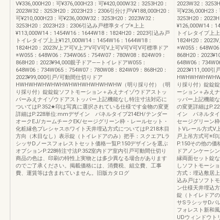
V¥336,000H20：可¥376,000H23：可¥420,000W32：3253H20：
2023W32：3253
2023W32：3253H20：2023H23：2306引分け戸V¥188,000H20：
可¥236,000H23
可¥210,000H23：可¥236,000W32：3253H20：2023W32：
3253H20：20
3253H20：2023H23：2306引込み戸標準タイプ※上上
¥126,000W14：
¥113,000W14：1454W16：1644W18：1824H20：2023引込み戸
トイレタイプ上上¥13
トイレタイプ上上¥121,000W14：1454W16：1644W18：
1824H20：20
1824H20：2023V上ア可V上アV可V可V上可V可V可V可標準ドア
※W055：648W06
※W055：648W06：734W065：754W07：780W08：824W09：
868H20：2023
868H20：2023¥94,000親子ドア——トイレドアW055：
648W06：734W0
648W06：734W065：754W07：780W08：824W09：868H20：
2023¥111,00
2023¥99,000引戸/可動間仕切りドア
HWHWHWHWH
HWHWHWHWHWHWHWHWHWHWHWHW（明り採り付）（明
り採り付）錠錠錠LBB
り採り付）錠錠錠ソフトモーション＋みえナイゾウドアストッ
ーション＋みえナ
パーみえナイゾウドアストッパー上記機能なし特注寸法対応に
ッパー上記機能な
ついてはP.352★印は写真に選択されている仕様です金物の変更
の変更詳細はP.2
詳細はP.228単位:mmデザイン パネルタイプ214EH/テンダー
イン パネルタイプ
オークEJ/カームチークEK/セージグリーン枠・レールセット・
セージグリーン枠
化粧縁色プレシャスホワイト天井埋込方式についてはP.218木目
トVレール方式V
方向（木目なし）表示錠（トイレドアのみ）把手：スクエアLラ
戸上吊方式可※印
シッサDノースフォレストセット価格一覧P.150デザインを選ぶ
P.150その他
オプションP.228特注寸法P.352室内ドア室内引戸可動間仕切り
ドアノンケーシン
商品の色は、印刷の特性上実物とは多少異なる場合があります
縁両面セット錠な
のでご了承ください。掲載価格には、消費税、組立費、工事
しソフトモーショ
費、運賃等は含まれていません。旧版カタログ
方式：埋込敷居上
込み戸はソフトモ
ン仕様天井埋込方
錠（トイレドアの
サSラシッサDパ
フォレスト新和風
UDウィンドウト