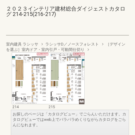
２０２３インテリア建材総合ダイジェストカタロ
グ 214-215(216-217)
室内建具 ラシッサ
ラシッサD／ノースフォレスト
［デザイン
を選ぶ］室内ドア・室内引戸・可動間仕切り
214
215
お探しのページは「カタログビュー」でごらんいただけます。カ
タログビューではweb上でパラパラめくりながらカタログをごら
んになれます。