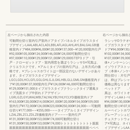
左ページから抽出された内容
右ページから抽出
可動間仕切り室内引戸室内ドアタイプパネルタイプガラスタイ
ラシッサDラテオ
プデザインLAALABLACLADLBBLAFLAGLAHLAYLBALGALGB価
イプガラスタイプデ
格室内ドア¥84,000¥96,000¥120,000¥137,000―¥120,000室内引戸
ドア¥94,000¥130
¥92,000¥105,000¥124,000¥146,000¥124,000可動間仕切り
¥102,000¥134,
¥97,000¥110,000¥129,000¥151,000¥129,000STEP3.ドア・引
¥107,000¥13
戸・クローゼットドア・室内用窓を選ぼうラシッサS※写真は、
体+ノンケーシン
クリエラスクです。※アルミタイプの室内引戸は、上吊方式の価
イゾウドアストッ
格です。※プレシャスホワイトは一部設定のないデザインがあり
プ（本体+ノンケ
ます。タイプガラスタイプデザイン
間仕切り：片引戸
LGCLGDLHCLGFLGGLGHLGJLGKLHBLGLLGMLGN価格室内ド
は、枠はプレシャ
ア¥120,000¥137,000室内引戸¥124,000¥146,000可動間仕切り
価格は異なりま
¥129,000¥151,000タイプガラスタイプクラシックタイプ通風タ
ペットドア …ラ
イプ洗面タイプ中折れドアデザイン
真は、ホワイトオ
LGRLGZLGYLWALWBLTALYALYBLYHLYCLYD価格室内ドア
デザインLAAトペ
¥163,000¥120,000¥214,000¥241,000¥120,000¥154,000¥109,000
¥94,000¥130,00
室内引戸¥172,000¥124,000¥223,000¥250,000¥124,000――可動間
動間仕切り¥107,0
仕切り¥177,000――¥255,000―――タイプアルミタイプデザイン
ルーペイントホワ
LZALZBLZCLZDLZE価格室内ドア――――室内引戸
グレーアッシュピ
¥131,000¥150,000¥153,000¥174,000可動間仕切り
チェスナットウォ
¥131,000¥150,000¥153,000¥174,000トトトトトトトトトト親親
ア※写真は、ネイ
親親親親親親親親親親親親親親親親親親親親親親親親親ペペペ
イプデザインLAA