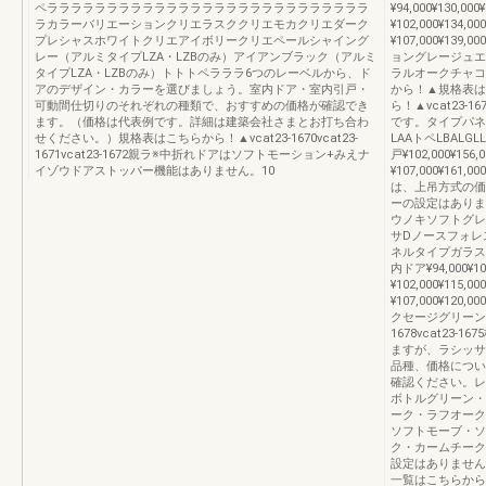
ペラララララララララララララララララララララララララララ
¥94,000¥130,00
ラカラーバリエーションクリエラスククリエモカクリエダーク
¥102,000¥134,0
プレシャスホワイトクリエアイボリークリエペールシャイング
¥107,000¥139,
レー（アルミタイプLZA・LZBのみ）アイアンブラック（アルミ
ョングレージュエ
タイプLZA・LZBのみ）トトトペラララ6つのレーベルから、ド
ラルオークチャコ
アのデザイン・カラーを選びましょう。室内ドア・室内引戸・
から！▲規格表はこ
可動間仕切りのそれぞれの種類で、おすすめの価格が確認でき
ら！▲vcat23
ます。（価格は代表例です。詳細は建築会社さまとお打ち合わ
です。タイプパネ
せください。）規格表はこちらから！▲vcat23-1670vcat23-
LAAトペLBALGL
1671vcat23-1672親ラ※中折れドアはソフトモーション+みえナ
戸¥102,000¥156
イゾウドアストッパー機能はありません。10
¥107,000¥161
は、上吊方式の価
ーの設定はありま
ウノキソフトグレー
サDノースフォレ
ネルタイプガラスタ
内ドア¥94,000¥10
¥102,000¥115,
¥107,000¥12
クセージグリーン
1678vcat2
ますが、ラシッサ
品種、価格につい
確認ください。レ
ボトルグリーン・
ーク・ラフオーク
ソフトモーブ・ソ
ク・カームチーク
設定はありません
一覧はこちらから！▲