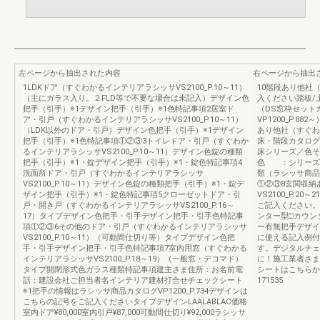
左ページから抽出された内容
右ページから抽出
1LDKドア（すぐわかるインテリアラシッサVS2100_P.10～11）
10階段あり他社（
（主にガラス入り。２FLD等で不要な場合は未記入）デザイン色
入ください踏板/
把手（引手）※1デザイン把手（引手）※1色特記事項2居室ド
（DS窓枠セットカ
ア・引戸（すぐわかるインテリアラシッサVS2100_P.10～11）
VP1200_P.
（LDK以外のドア・引戸）デザイン色把手（引手）※1デザイン
あり他社（すぐわか
把手（引手）※1色特記事項①②③3トイレドア・引戸（すぐわか
床・階段カタログV
るインテリアラシッサVS2100_P.10～11）デザイン色錠の種類
床シリーズ／色そ
把手（引手）※1・錠デザイン把手（引手）※1・錠色特記事項4
色 ：シリーズ
洗面所ドア・引戸（すぐわかるインテリアラシッサ
類（ラシッサ商品カ
VS2100_P.10～11）デザイン色錠の種類把手（引手）※1・錠デ
①②③8玄関収納
ザイン把手（引手）※1・錠色特記事項5クローゼットドア・引
VS2100_P.
戸・開き戸（すぐわかるインテリアラシッサVS2100_P.16～
ご記入ください。
17）タイプデザイン色把手・引手デザイン把手・引手色特記事
ンター型□カウン
項①②③6その他のドア・引戸（すぐわかるインテリアラシッサ
ー有無把手デザイ
VS2100_P.10～11）（可動間仕切り等）タイプデザイン色把
に使える記入例付
手・引手デザイン把手・引手色特記事項7室内用窓（すぐわかる
す。デジタルチェ
インテリアラシッサVS2100_P.18～19）（一般窓・デコマド）
に！施工業者さま
タイプ開閉形式色ガラス種類特記事項建主さま住所：お名前電
シートはこちらからhttp
話：建設会社ご担当者名インテリア建材打合せチェックシート
171535
※1把手の情報はラシッサ商品カタログVP1200_P.734デザインは
こちらの記号をご記入くださいタイプデザインLAALABLAC価格
室内ドア¥80,000室内引戸¥87,000可動間仕切り¥92,000ラシッサ