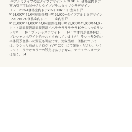
S※アルミタイプの室タイプデザインLGCLGDLGE価格室内ドア
室内引戸可動間仕切りタイプガラスタイプクラデザイン
LGZLGYLWA価格室内ドア¥153,000¥113,0室内引戸
¥161,000¥116,0可動間仕切り¥166,000―タイプアルミタデザイン
LZALZBLZC価格室内ドア―――室内引戸
¥123,000¥141,000¥144,0可動間仕切り¥123,000¥141,000¥144,0ト
トトト親親親親親親親親親ペペラララララララ10ラシッサSラシ
ッサD 枠：プレシャスホワイト 枠：本体同系色枠枠は、
プレシャスホワイト色をおすすめしていますが、ラシッサD柄の
本体同系色枠への変更も可能です。対象品種、価格について
は、ラシッサ商品カタログ（VP1200）にて確認ください。※パ
レット、ラテオカラーの設定はありません。ナチュラルオーク
は除く。34