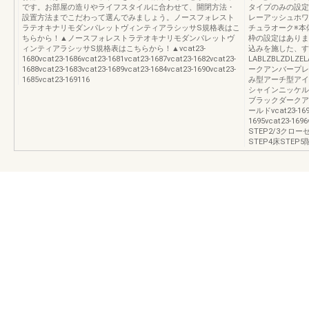
です。お部屋の造りやライフスタイルに合わせて、開閉方法・
タイプのみの設定
設置方法までこだわって選んでみましょう。ノースフォレスト
レーアッシュホワ
ラテオキナリモダンパレットヴィンティアラシッサS規格表はこ
チュラオーク※本
ちらから！▲ノースフォレストラテオキナリモダンパレットヴ
枠の設定はありま
ィンティアラシッサS規格表はこちらから！▲vcat23-
込みを施した、す
1680vcat23-1686vcat23-1681vcat23-1687vcat23-1682vcat23-
LABLZBLZDL
1688vcat23-1683vcat23-1689vcat23-1684vcat23-1690vcat23-
ークアンバープレ
1685vcat23-169116
み型アーチ型アイ
シャインニッケル
ブラックダークア
ールドvcat23-1692
1695vcat23-1
STEP2/3クロ
STEP4床STEP