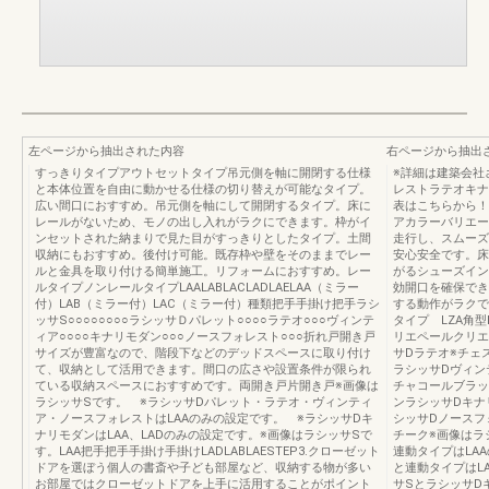
左ページから抽出された内容
右ページから抽出
すっきりタイプアウトセットタイプ吊元側を軸に開閉する仕様
※詳細は建築会社
と本体位置を自由に動かせる仕様の切り替えが可能なタイプ。
レストラテオキナ
広い間口におすすめ。吊元側を軸にして開閉するタイプ。床に
表はこちらから！
レールがないため、モノの出し入れがラクにできます。枠がイ
アカラーバリエー
ンセットされた納まりで見た目がすっきりとしたタイプ。土間
走行し、スムーズ
収納にもおすすめ。後付け可能。既存枠や壁をそのままでレー
安心安全です。床
ルと金具を取り付ける簡単施工。リフォームにおすすめ。レー
がるシューズイン
ルタイプノンレールタイプLAALABLACLADLAELAA（ミラー
効開口を確保でき
付）LAB（ミラー付）LAC（ミラー付）種類把手手掛け把手ラシ
する動作がラクで
ッサS○○○○○○○○ラシッサＤパレット○○○○ラテオ○○○ヴィンテ
タイプ LZA角
ィア○○○○キナリモダン○○○ノースフォレスト○○○折れ戸開き戸
リエペールクリエ
サイズが豊富なので、階段下などのデッドスペースに取り付け
サDラテオ※チェ
て、収納として活用できます。間口の広さや設置条件が限られ
ラシッサDヴィン
ている収納スペースにおすすめです。両開き戸片開き戸※画像は
チャコールブラッ
ラシッサSです。 ※ラシッサDパレット・ラテオ・ヴィンティ
ンラシッサDキナ
ア・ノースフォレストはLAAのみの設定です。 ※ラシッサDキ
シッサDノースフ
ナリモダンはLAA、LADのみの設定です。※画像はラシッサSで
チーク※画像はラ
す。LAA把手把手手掛け手掛けLADLABLAESTEP3.クローゼット
連動タイプはLA
ドアを選ぼう個人の書斎や子ども部屋など、収納する物が多い
と連動タイプはLA
お部屋ではクローゼットドアを上手に活用することがポイント
サSとラシッサD