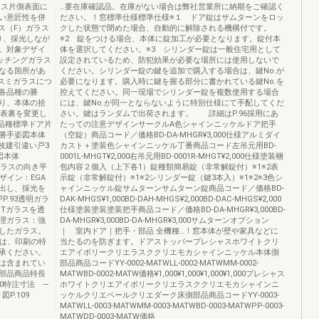
ラス片側表面に
…要在庫確認品。在庫がない場合は弊社営業所に納期をご確認く
い意匠性を併
ださい。！窓標準仕様標準仕様※１ ドア錠はサムターンをロッ
ス（F）ガラス
クした状態で閉めた場合、自動的に解除される機構付です。
り、採光しなが
※2 錠をつける場合、本体に錠加工が必要となります。錠付本
。対象デザイ
体を選択してください。※3 シリンダー錠は一般住宅用として
エッチングガラス
設定されているため、防犯効果が必要な場所には使用しないで
なる箇所があ
ください。シリンダー錠の鍵を追加で購入する場合は、鍵No.が
スミガラスにつ
必要になります。購入時に鍵を握る部分に書かれている鍵No.を
各品種の勝
控えてください。同一現場でシリンダー錠を複数使用する場合
り、本体の拾
には、鍵No.が同一とならないように特別仕様にて手配してくだ
ス表裏を変更し
さい。鍵はランダムで出荷されます。 詳細はP.96採用にあ
3品種標準ドア片
たっての注意デザインサークルA色シャインニッケルドア把手
勝手姿図本体
（空錠）商品コード／価格BD-DA-MHGR¥3,000仕様アルミダイ
2枚建引違い戸3
カスト＋塗装色シャインニッケル丁番商品コード左吊元用BD-
図本体
0001L-MHGT¥2,000右吊元用BD-0001R-MHGT¥2,000仕様塗装梱
×1ガラスの向き平
包内容２個入（上下各1）錠種類簡易錠（非常解錠付）※1※2表
ザイン：EGA
示錠（非常解錠付）※1※2シリンダー錠（鍵3本入）※1※2※3色シ
出し、採光を
ャインニッケル錠サムターンサムターン錠商品コード／価格BD-
P.93透明ガラ
DAK-MHGS¥1,000BD-DAH-MHGS¥2,000BD-DAC-MHGS¥2,000
GTガラスを透
仕様塗装塗装塗装把手商品コード／価格BD-DA-MHGR¥3,000BD-
理ガラス：強
DA-MHGR¥3,000BD-DA-MHGR¥3,000サムターンオプション
したガラス。
｜ 室内ドア｜把手・部品 全機種…！窓本体が壁や家具などに
色は、印刷の特
当たるのを防ぎます。ドアストッパープレシャスホワイトクリ
承ください。
エアイボリークリエラスククリエモカシャインニッケル本体側
は含まれてい
部品商品コードYY-0002-MATWLL-0002-MATWMM-0002-
部品商品特長
MATWBD-0002-MATW価格¥1,000¥1,000¥1,000¥1,000プレシャス
.50特注寸法 —
ホワイトクリエアイボリークリエラスククリエモカシャインニ
P.109
ッケルクリエペールクリエダーク床側部品商品コードYY-0003-
MATWLL-0003-MATWMM-0003-MATWBD-0003-MATWPP-0003-
MATWDD-0003-MATW価格