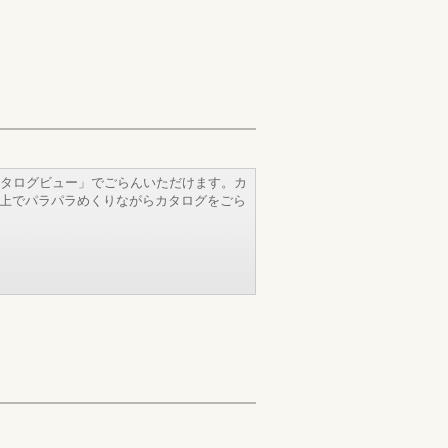
タログビュー」でごらんいただけます。カ
b上でパラパラめくりながらカタログをごら