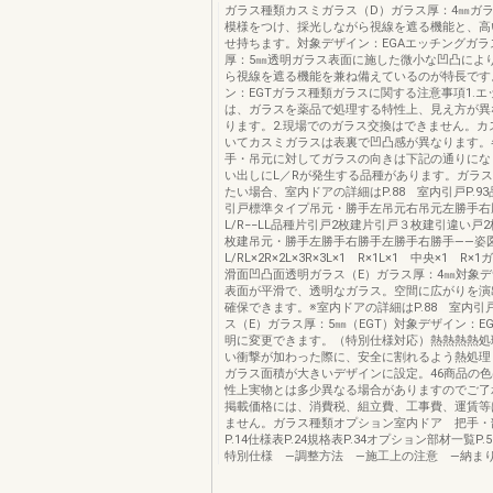
ガラス種類カスミガラス（D）ガラス厚：4㎜ガ
模様をつけ、採光しながら視線を遮る機能と、高
せ持ちます。対象デザイン：EGAエッチングガラ
厚：5㎜透明ガラス表面に施した微小な凹凸によ
ら視線を遮る機能を兼ね備えているのが特長です
ン：EGTガラス種類ガラスに関する注意事項1.
は、ガラスを薬品で処理する特性上、見え方が異
ります。2.現場でのガラス交換はできません。カ
いてカスミガラスは表裏で凹凸感が異なります。
手・吊元に対してガラスの向きは下記の通りにな
い出しにL／Rが発生する品種があります。ガラ
たい場合、室内ドアの詳細はP.88 室内引戸P.9
引戸標準タイプ吊元・勝手左吊元右吊元左勝手右
L/R−−LL品種片引戸2枚建片引戸３枚建引違い戸
枚建吊元・勝手左勝手右勝手左勝手右勝手——姿
L/RL×2R×2L×3R×3L×1 R×1L×1 中央×1 R
滑面凹凸面透明ガラス（E）ガラス厚：4㎜対象デ
表面が平滑で、透明なガラス。空間に広がりを演
確保できます。※室内ドアの詳細はP.88 室内引戸
ス（E）ガラス厚：5㎜（EGT）対象デザイン：E
明に変更できます。（特別仕様対応）熱熱熱熱処
い衝撃が加わった際に、安全に割れるよう熱処理
ガラス面積が大きいデザインに設定。46商品の
性上実物とは多少異なる場合がありますのでご了
掲載価格には、消費税、組立費、工事費、運賃等
ません。ガラス種類オプション室内ドア 把手・
P.14仕様表P.24規格表P.34オプション部材一覧P
特別仕様 —調整方法 —施工上の注意 —納まり図