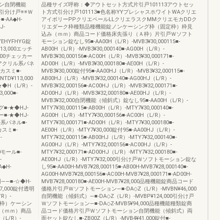
ン自閉機能
品種サイズ呼称：◆アウトセット方式片引戸101113アウトセッ
引分け戸※※Ｗ
ト方式引分け戸101113■色名称YYプレシャスホワイトWAクリエ
AA◆H-
アイボリーPPクリエペールLLクリエラスクMMクリエモカDDク
J-
リエダーク枠種類品種機能錠ノンケーシング枠（固定枠）枠見
込み（ｍｍ）商品コード価格床先張り（Ａ枠）片引戸Ｗソフト
YEHYFHYG錠
モーション錠なし95■-AA00H（L/R）-MVB3¥30,000115■-
113,000エッチ
AB00H（L/R）-MVB3¥30,000140■-AG00H（L/R）-
3,000チェッカー
MVB3¥30,000156■-AC00H（L/R）-MVB3¥30,000171■-
000アクリル系パネ
AD00H（L/R）-MVB3¥30,000180■-AE00H（L/R）-
00カスミ■-
MVB3¥30,000錠付95■-AA00HJ（L/R）-MVB3¥32,000115■-
TD¥113,000
AB00HJ（L/R）-MVB3¥32,000140■-AG00HJ（L/R）-
★◆H（L/R）-
MVB3¥32,000156■-AC00HJ（L/R）-MVB3¥32,000171■-
,000■-
AD00HJ（L/R）-MVB3¥32,000180■-AE00HJ（L/R）-
MVB3¥32,000自閉機能（傾斜式）錠なし95■-AA00H（L/R）-
ング■-★◆HJ-
MTY7¥30,000115■-AB00H（L/R）-MTY7¥30,000140■-
カー■-★◆HJ-
AG00H（L/R）-MTY7¥30,000156■-AC00H（L/R）-
リル系パネル■-
MTY7¥30,000171■-AD00H（L/R）-MTY7¥30,000180■-
0カスミ■-
AE00H（L/R）-MTY7¥30,000錠付95■-AA00HJ（L/R）-
-
MTY7¥32,000115■-AB00HJ（L/R）-MTY7¥32,000140■-
AG00HJ（L/R）-MTY7¥32,000156■-AC00HJ（L/R）-
00モール■-
MTY7¥32,000171■-AD00HJ（L/R）-MTY7¥32,000180■-
-
AE00HJ（L/R）-MTY7¥32,000引分け戸Ｗソフトモーション錠な
A◆H-
し95■-AA00H-MVB7¥28,000115■-AB00H-MVB7¥28,000140■-
AG00H-MVB7¥28,000156■-AC00H-MVB7¥28,000171■-AD00H-
明――■-☆◆H-
MVB7¥28,000180■-AE00H-MVB7¥28,000品種機能錠商品コード
77,000錠付透明
価格片引戸Ｗソフトモーション―■-DA◇Z（L/R）-MVBN¥46,000
/R）-
自閉機能（傾斜式）―■-DA◇Z（L/R）-MVBP¥124,000引分け戸
定枠）ケーシン
Ｗソフトモーション―■-DA◇Z-MVB5¥94,000品種機能種類錠商
（ｍｍ）商品
品コード価格片引戸Ｗソフトモーション自閉機能（傾斜式）両
L/R）-
面セット錠なし■-ZB00Z（L/R）-MVB4¥41,000錠付■-