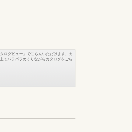
タログビュー」でごらんいただけます。カ
b上でパラパラめくりながらカタログをごら