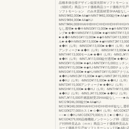
品種本体仕様デザイン錠採光部Ｗソフトモーショ
（傾斜式）商品コード価格商品コード価格片引戸
ソフトモーション のみ木質面材受5HAA錠なし―■-
MNS9¥82,000■-AA◆H-MNT9¥82,000錠付■-AA◆H
MNS9¥84,000■-AA◆HJ-
MNT9¥84,000HHAHHBHHCHHDHHEHHFHHGH
なし透明■-★◆H-MNSE¥113,000■-★◆H-MNTE¥
ング■-★◆H-MNSF¥113,000■-★◆H-MNTF¥11
■-★◆H-MNSG¥113,000■-★◆H-MNTG¥113,
ル■-★◆H-MNS2¥113,000■-★◆H-MNT2¥113,0
★◆H（L/R）-MNSD¥113,000■-★◆H（L/R）-MN
アンティーク■-★◆H（L/R）-MNSH¥113,000■-
MNTH¥113,000モール■-★◆H（L/R）-MNSJ¥113
★◆H（L/R）-MNTJ¥113,000錠付透明■-★◆HJ-
MNSE¥115,000■-★◆HJ-MNTE¥115,000エッチ
MNSF¥115,000■-★◆HJ-MNTF¥115,000チェッ
MNSG¥115,000■-★◆HJ-MNTG¥115,000アク
★◆HJ-MNS2¥115,000■-★◆HJ-MNT2¥115,00
★◆HJ（L/R）-MNSD¥115,000■-★◆HJ（L/R）
MNTD¥115,000アンティーク■-★◆HJ（L/R）-
MNSH¥115,000■-★◆HJ（L/R）-MNTH¥115,0
★◆HJ（L/R）-MNSJ¥115,000■-★◆HJ（L/R）
MNTJ¥115,000不燃面材受25HAA錠なし―――■-A
MCG9¥246,000錠付■-AA◆HJ-
MCG9¥248,000HHAHHCHHDHHEHHF錠なし透
MCGE¥277,000カスミ■-☆◆H（L/R）-MCGD¥2
――■-☆◆HJ-MCGE¥279,000カスミ■-☆◆HJ（L
MCGD¥279,000品種機能ノンケーシング枠（固
グ付枠枠見込み（ｍｍ）商品コード価格枠見込み
コード価格片引戸Ｗソフトモーション115■-AB◇Z（