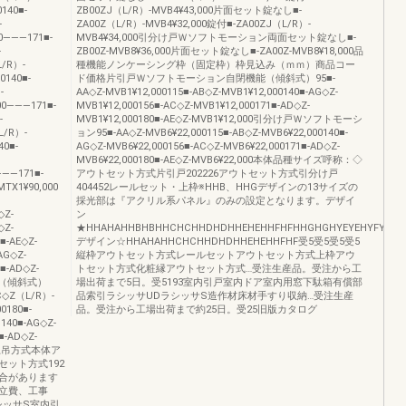
140■-
ZB00ZJ（L/R）-MVB4¥43,000片面セット錠なし■-
-
ZA00Z（L/R）-MVB4¥32,000錠付■-ZA00ZJ（L/R）-
0―――171■-
MVB4¥34,000引分け戸Ｗソフトモーション両面セット錠なし■-
-
ZB00Z-MVB8¥36,000片面セット錠なし■-ZA00Z-MVB8¥18,000品
/R）-
種機能ノンケーシング枠（固定枠）枠見込み（ｍｍ）商品コー
0140■-
ド価格片引戸Ｗソフトモーション自閉機能（傾斜式）95■-
-
AA◇Z-MVB1¥12,000115■-AB◇Z-MVB1¥12,000140■-AG◇Z-
00―――171■-
MVB1¥12,000156■-AC◇Z-MVB1¥12,000171■-AD◇Z-
-
MVB1¥12,000180■-AE◇Z-MVB1¥12,000引分け戸Ｗソフトモーシ
/R）-
ョン95■-AA◇Z-MVB6¥22,000115■-AB◇Z-MVB6¥22,000140■-
40■-
AG◇Z-MVB6¥22,000156■-AC◇Z-MVB6¥22,000171■-AD◇Z-
MVB6¥22,000180■-AE◇Z-MVB6¥22,000本体品種サイズ呼称：◇
―――171■-
アウトセット方式片引戸202226アウトセット方式引分け戸
TX1¥90,000
404452レールセット・上枠※HHB、HHGデザインの13サイズの
採光部は『アクリル系パネル』のみの設定となります。デザイ
◇Z-
ン
◇Z-
★HHAHAHHBHBHHCHCHHDHDHHEHEHHFHFHHGHGHYEYEHYFYFHY
■-AE◇Z-
デザイン☆HHAHAHHCHCHHDHDHHEHEHHFHF受5受5受5受5
G◇Z-
縦枠アウトセット方式レールセットアウトセット方式上枠アウ
■-AD◇Z-
トセット方式化粧縁アウトセット方式…受注生産品。受注から工
閉機能（傾斜式）
場出荷まで5日。受5193室内引戸室内ドア室内用窓下駄箱有償部
C◇Z（L/R）-
品索引ラシッサUDラシッサS造作材床材手すり収納…受注生産
0180■-
品。受注から工場出荷まで約25日。受25旧版カタログ
40■-AG◇Z-
■-AD◇Z-
5上枠上吊方式本体ア
ット方式192
合があります
立費、工事
シッサS室内引