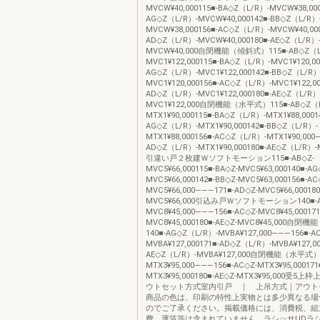
MVCW¥40,000115■-BA◇Z（L/R）-MVCW¥38,000
AG◇Z（L/R）-MVCW¥40,000142■-BB◇Z（L/R）
MVCW¥38,000156■-AC◇Z（L/R）-MVCW¥40,00
AD◇Z（L/R）-MVCW¥40,000180■-AE◇Z（L/R）
MVCW¥40,000自閉機能（傾斜式）115■-AB◇Z（L
MVC1¥122,000115■-BA◇Z（L/R）-MVC1¥120,00
AG◇Z（L/R）-MVC1¥122,000142■-BB◇Z（L/R）
MVC1¥120,000156■-AC◇Z（L/R）-MVC1¥122,0
AD◇Z（L/R）-MVC1¥122,000180■-AE◇Z（L/R）
MVC1¥122,000自閉機能（水平式）115■-AB◇Z（L
MTX1¥90,000115■-BA◇Z（L/R）-MTX1¥88,0001
AG◇Z（L/R）-MTX1¥90,000142■-BB◇Z（L/R）-
MTX1¥88,000156■-AC◇Z（L/R）-MTX1¥90,000
AD◇Z（L/R）-MTX1¥90,000180■-AE◇Z（L/R）-M
引違い戸２枚建Ｗソフトモーション115■-AB◇Z-
MVC5¥66,000115■-BA◇Z-MVC5¥63,000140■-AG
MVC5¥66,000142■-BB◇Z-MVC5¥63,000156■-AC
MVC5¥66,000―――171■-AD◇Z-MVC5¥66,000180
MVC5¥66,000引込み戸Ｗソフトモーション140■-A
MVC8¥45,000―――156■-AC◇Z-MVC8¥45,000171
MVC8¥45,000180■-AE◇Z-MVC8¥45,000自
140■-AG◇Z（L/R）-MVBA¥127,000―――156■-A
MVBA¥127,000171■-AD◇Z（L/R）-MVBA¥127,00
AE◇Z（L/R）-MVBA¥127,000自閉機能（水平式）1
MTX3¥95,000―――156■-AC◇Z-MTX3¥95,000171
MTX3¥95,000180■-AE◇Z-MTX3¥95,000受
ウトセット方式室内引戸 ｜ 上吊方式｜アウトセ
商品の色は、印刷の特性上実物とは多少異なる場
のでご了承ください。掲載価格には、消費税、組
費、運賃等は含まれていません。ラシッサUDラ