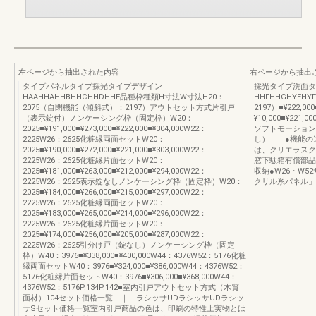
左ページから抽出された内容
右ページから抽出
タイプパネルタイプ採光タイプデザイン
採光タイプ洗面タ
HAAHHAHHBHHCHHDHHE品種枠種類H寸法W寸法H20：
HHFHHGHYEH
2075（自閉機能（傾斜式）：2197）アウトセット方式片引戸
2197）■¥222,000
（表示錠付）ノンケーシング枠（固定枠）W20：
¥10,000■¥221,00
2025■¥191,000■¥273,000■¥222,000■¥304,000W22：
ソフトモーショ
2225W26：2625化粧縁両面セットW20：
し） ●機能の
2025■¥190,000■¥272,000■¥221,000■¥303,000W22：
は、クリエラスク
2225W26：2625化粧縁片面セットW20：
窓下駄箱有償部品
2025■¥181,000■¥263,000■¥212,000■¥294,000W22：
収納●W26・W5
2225W26：2625表示錠なしノンケーシング枠（固定枠）W20：
クリル系パネル」
2025■¥184,000■¥266,000■¥215,000■¥297,000W22：
2225W26：2625化粧縁両面セットW20：
2025■¥183,000■¥265,000■¥214,000■¥296,000W22：
2225W26：2625化粧縁片面セットW20：
2025■¥174,000■¥256,000■¥205,000■¥287,000W22：
2225W26：2625引分け戸（錠なし）ノンケーシング枠（固定
枠）W40：3976■¥338,000■¥400,000W44：4376W52：5176化粧
縁両面セットW40：3976■¥324,000■¥386,000W44：4376W52：
5176化粧縁片面セットW40：3976■¥306,000■¥368,000W44：
4376W52：5176P.134P.142■室内引戸アウトセット方式（木質
面材）104セット価格一覧 ｜ ラシッサUDラシッサUDラシッ
サSセット価格一覧室内引戸商品の色は、印刷の特性上実物とは