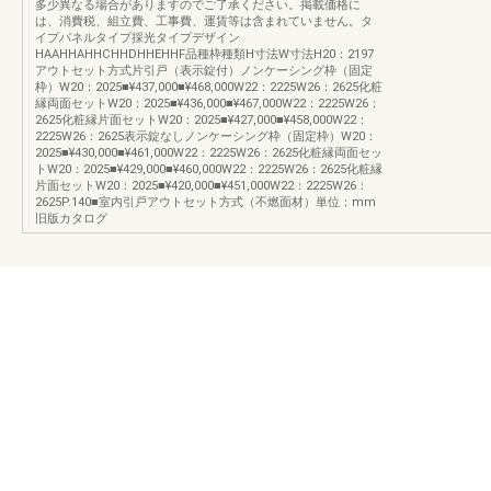
多少異なる場合がありますのでご了承ください。掲載価格に
は、消費税、組立費、工事費、運賃等は含まれていません。タ
イプパネルタイプ採光タイプデザイン
HAAHHAHHCHHDHHEHHF品種枠種類H寸法W寸法H20：2197
アウトセット方式片引戸（表示錠付）ノンケーシング枠（固定
枠）W20：2025■¥437,000■¥468,000W22：2225W26：2625化粧
縁両面セットW20：2025■¥436,000■¥467,000W22：2225W26：
2625化粧縁片面セットW20：2025■¥427,000■¥458,000W22：
2225W26：2625表示錠なしノンケーシング枠（固定枠）W20：
2025■¥430,000■¥461,000W22：2225W26：2625化粧縁両面セッ
トW20：2025■¥429,000■¥460,000W22：2225W26：2625化粧縁
片面セットW20：2025■¥420,000■¥451,000W22：2225W26：
2625P.140■室内引戸アウトセット方式（不燃面材）単位：mm
旧版カタログ