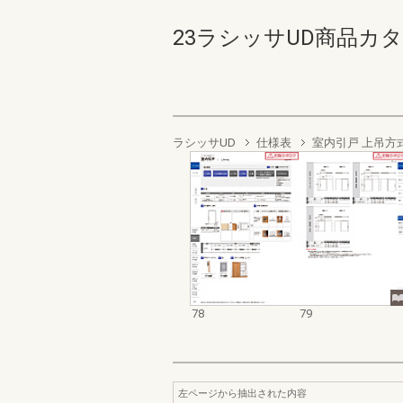
23ラシッサUD商品カタログ
ラシッサUD
仕様表
室内引戸 上吊方
78
79
左ページから抽出された内容