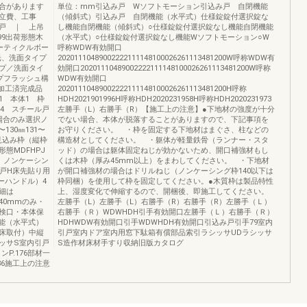
合があります
単位：mm引込み戸 Wソフトモーション引込み戸 自閉機能
立費、工事
（傾斜式）引込み戸 自閉機能（水平式）仕様錠錠付選択錠な
戸 ｜ 上吊
し機能自閉機能（傾斜式）○仕様錠錠付選択錠なし機能自閉機能
99出荷形態木
（水平式）○仕様錠錠付選択錠なし機能Wソフトモーション○W
ーティクルボー
呼称WDW有効開口
光、洗面タイプ
20201110489002222111148100026261113481200W呼称WDW有
プ／洗面タイ
効開口20201110489002222111148100026261113481200W呼称
プフラッシュ構
WDW有効開口
板加工済完成品
20201110489002222111148100026261113481200H呼称
1 本体1 枠
HDH2021901996H呼称HDH2020231958H呼称HDH2020231973
手4 スチール戸
左勝手（L）右勝手（R）【施工上の注意】●下地材の強度が十分
場合のみ選択ノ
でない場合、本体が脱落することがありますので、下記事項を
130㎜131〜
お守りください。 ・枠を固定する下地材はまぐさ、柱などの
は枠見込み枠（縦枠
構造材としてください。 ・躯体が軽量鉄骨（ランナー・スタ
形態MDFHPJ
ッド）の場合は躯体固定ねじが効かないため、開口補強材もし
）ノンケーシン
くは木枠（厚み45mm以上）をまわしてください。 ・下地材
引き戸H床先貼り用
が開口補強材の場合はドリルねじ（ノンケーシング枠140以下は
ーハンドル）4
枠同梱）を使用して枠を固定してください。●木質枠は製品特性
詳細は
上、湿度変化で伸縮するので、開梱後、即施工してください。
140mmのみ・
左勝手（L）左勝手（L）右勝手（R）右勝手（R）左勝手（Ｌ）
検口・本体保
右勝手（Ｒ）WDWHDH引手有効開口左勝手（Ｌ）右勝手（Ｒ）
能（水平式）
HDHWDW有効開口引手WDWHDH有効開口引込み戸引手79室内
床取付）中縦
引戸室内ドア室内用窓下駄箱有償部品索引ラシッサUDラシッサ
シッサS室内引戸
S造作材床材手すり収納旧版カタログ
ンP.176部材一
436施工上の注意