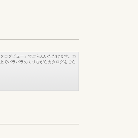
タログビュー」でごらんいただけます。カ
b上でパラパラめくりながらカタログをごら