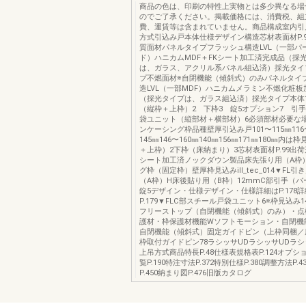
商品の色は、印刷の特性上実物とは多少異なる場
のでご了承ください。掲載価格には、消費税、組
費、運賃等は含まれていません。商品構成室内引
方式引込み戸本体仕様デザイン構造芯材表面材P.
質面材パネルタイプフラッシュ構造LVL（一部パ
ド）ハニカムMDF＋FKシート加工済完成品（採
は、ガラス、アクリル系パネル組込済）採光タイ
プ不燃面材※自閉機能（傾斜式）のみパネルタイ
造LVL（一部MDF）ハニカムメラミン不燃化粧
（採光タイプは、ガラス組込済）採光タイプ本体
（縦枠＋上枠）2 下枠3 錠5オプション7 引
袋ユニット（縦部材＋横部材）6必須部材必要な
ンケーシング枠品種壁厚引込み戸101〜115㎜116〜
145㎜146〜160㎜140㎜156㎜171㎜180㎜内
＋上枠）2下枠（床納まり）3芯材表面材P.99出荷
シート加工済ノックダウン製品床先張り用（A枠
グ枠（固定枠）壁厚枠見込みill_tec_014▼FL
（A枠）H床後貼り用（B枠）12mmC部引手（バ
錠5デザイン・仕様デザイン・仕様詳細はP.178
P.179▼FLC部スチール戸袋ユニット6※枠見込み
フリーストップ（自閉機能（傾斜式）のみ）・点
護材・枠保護材機能Wソフトモーション・自閉機
自閉機能（傾斜式）固定ガイドピン（上枠同梱／
枠取付ガイドピン78ラシッサUDラシッサUDラ
上吊方式商品特長P.48仕様表規格表P.124オプショ
覧P.190特注寸法P.372特別仕様P.380調整方法P.
P.450納まり図P.476旧版カタログ