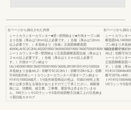
左ページから抽出された内容
右ページから抽出
シートカウンターカウンター■壁―壁間納まり■片側オープン納
シートカウンター
まり合板（厚みは12mm以上必要です。）合板（厚みは12mm
断面図tAL1403001
以上必要です。）木造納まり（合板）正面図横断面図
プン納まり木造納ま
4040tLAt5C2C2tAL402201800/3600403001800/3600705001800/3600H141G10001
以上必要です。）
シートカウンター壁―壁間納まり正面図横断面図合板（厚みは１
AtL2：切断可5C2
２ｍｍ以上必要です。）合板（厚みは１２ｍｍ以上必要で
シートカウンターカ
す。）片側オープン納まり
正面図横断面図ベ
tAL1403001800/3600705001800/3600L2810810H141G10002A
す。）合板（厚み
木造納まり合板AtL2：切断可5C2C2ttL1：切断可20t+5L2：切断
H141G10004A4
可405造作材シートカウンターカウンター片側オープン納まり
断可2075L=4
H141G10002A縮尺：1/6造作材⑥商品の色は、印刷の特性上実
トH141G1000
物とは多少異なる場合がありますのでご了承ください。掲載価
UDラシッサS造
格には、消費税、組立費、工事費、運賃等は含まれていませ
ん。546ラシッサUDラシッサS造作材調整方法施工上の注意納ま
り図旧版カタログ