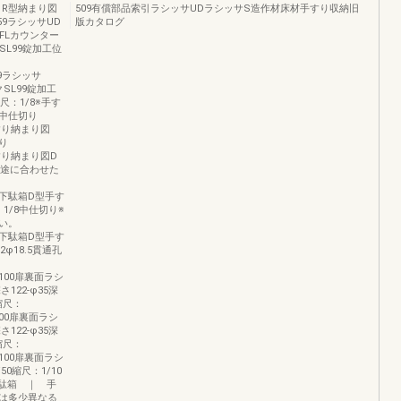
りR型納まり図
509有償部品索引ラシッサUDラシッサS造作材床材手すり収納旧
59ラシッサUD
版カタログ
FLカウンター
クSL99錠加工位
759ラシッサ
SL99錠加工
縮尺：1/8※手す
中仕切り
手すり納まり図
切り
手すり納まり図D
用途に合わせた
ッサUD下駄箱D型手す
1/8中仕切り※
い。
ッサUD下駄箱D型手す
12φ18.5貫通孔
00R100扉裏面ラシ
さ122-φ35深
縮尺：
0R100扉裏面ラシ
さ122-φ35深
縮尺：
00R100扉裏面ラシ
50縮尺：1/10
駄箱 ｜ 手
は多少異なる