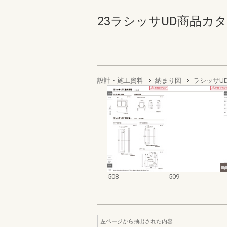
23ラシッサUD商品カタログ
設計・施工資料
納まり図
ラシッサU
508
509
左ページから抽出された内容