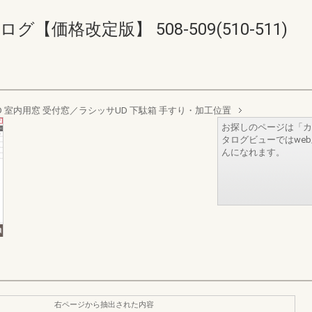
【価格改定版】 508-509(510-511)
D 室内用窓 受付窓／ラシッサUD 下駄箱 手すり・加工位置
お探しのページは「カ
タログビューではwe
んになれます。
右ページから抽出された内容