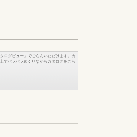
タログビュー」でごらんいただけます。カ
b上でパラパラめくりながらカタログをごら