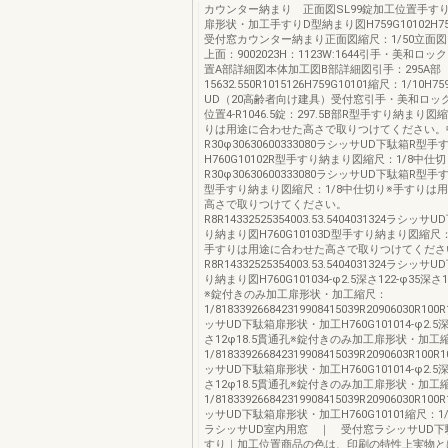
カウンター納まり 正面図SL99錠加工位置手す
扉形状・加工手すりD型納まり図H759G10102H7
受付窓カウンター納まり正面図縮尺：1/50立面図
上面：9002023H：1123W:1644引手・美和ロッ
置A部詳細図本体加工図B部詳細図引手：295A部
15632.550R1015126H759G10101縮尺：1/10H
UD（20高齢者向け建具）受付窓引手・美和ロック
位置4-R1046.5錠：297.5B部R型手すり納まり図
りは用途に合わせた高さで取りつけてください。
R30φ30630600333080ラシッサUD下駄箱R型
H760G10102R型手すり納まり図縮尺：1/8中仕
R30φ30630600333080ラシッサUD下駄箱R型
型手すり納まり図縮尺：1/8中仕切り※手すりは
高さで取りつけてください。
R8R14332525354003.53.5404031324ラシ
り納まり図H760G10103D型手すり納まり図縮尺：
手すりは用途に合わせた高さで取りつけてくださ
R8R14332525354003.53.5404031324ラシ
り納まり図H760G101034-φ2.5深さ122-φ35深さ
※錠付きのみ加工扉形状・加工縮尺：
1/818339266842319908415039R20906030R1
ッサUD下駄箱扉形状・加工H760G101014-φ2.5深
さ12φ18.5貫通孔※錠付きのみ加工扉形状・加工
1/818339266842319908415039R2090603R10
ッサUD下駄箱扉形状・加工H760G101014-φ2.5深
さ12φ18.5貫通孔※錠付きのみ加工扉形状・加工
1/818339266842319908415039R20906030R1
ッサUD下駄箱扉形状・加工H760G10101縮尺：1/
ラシッサUD室内用窓 ｜ 受付窓ラシッサUD下
すり｜加工位置商品の色は、印刷の特性上実物と