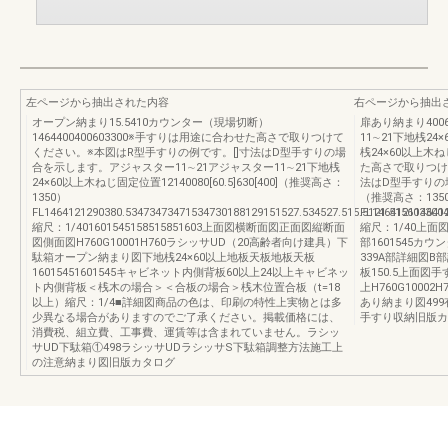
左ページから抽出された内容
右ページから抽出
オープン納まり15.5410カウンター（現場切断）
扉あり納まり400
1464400400603300※手すりは用途に合わせた高さで取りつけて
11∼21下地桟2
ください。※本図はR型手すりの例です。[]寸法はD型手すりの場
桟24×60以上木
合を示します。アジャスター11∼21アジャスター11∼21下地桟
た高さで取りつけ
24×60以上木ねじ固定位置12140080[60.5]630[400]（推奨高さ：
法はD型手すりの場合
1350）
（推奨高さ：135
FL1464121290380.53473473471534730188129151527.534527.515.5121.515603300
FL1464121146412
縮尺：1/401601545158515851603上面図横断面図正面図縦断面
縮尺：1/40上面図
図側面図H760G10001H760ラシッサUD（20高齢者向け建具）下
部1601545カウ
駄箱オープン納まり図下地桟24×60以上地板天板地板天板
339A部詳細図B部
16015451601545キャビネット内側背板60以上24以上キャビネッ
板150.5上面図手
ト内側背板＜桟木の場合＞＜合板の場合＞桟木位置合板（t=18
上H760G1000
以上）縮尺：1/4■詳細図商品の色は、印刷の特性上実物とは多
あり納まり図49
少異なる場合がありますのでご了承ください。掲載価格には、
手すり収納旧版カ
消費税、組立費、工事費、運賃等は含まれていません。ラシッ
サUD下駄箱①498ラシッサUDラシッサS下駄箱調整方法施工上
の注意納まり図旧版カタログ