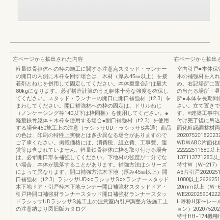
左ページから抽出された内容
右ページから抽出
軽量鉄骨躯体への枠の施工に関する注意点スタッド・ランナー
室内引戸■本体保
の開口の内側に木枠を回す場合は、木材（厚み45㎜以上）を接
木の補強材を入れ
着剤とねじを併用して固定してください。本体重量合計は最大
め、右記場所に置
80kgになります。必ず構造計算のうえ躯体十分な強度を確保し
の当たる場所・昼
てください。スタッド・ランナーの開口に開口補強材（t2.3）を
所●本体を長期間
まわしてください。開口補強材への枠の固定は、ドリルねじ
さい。立て置きで
（ノンケーシング枠140以下は枠同梱）を使用してください。●
す。※建築工事中
軽量鉄骨躯体＋木枠を使用する場合●開口補強材（t2.3）を使用
付け完了後に吊込
する場合450施工上の注意（ラシッサUD・ラシッサS共通）商品
面化粧縁調整材両
の色は、印刷の特性上実物とは多少異なる場合がありますので
2020752018202
ご了承ください。掲載価格には、消費税、組立費、工事費、運
WDWABC片面化粧両
賃等は含まれていません。軽量鉄骨躯体に枠を取り付ける場合
22222511680以上
は、必ず開口部を補強してください。下地材の強度が十分でな
137113771280以
い場合、本体が脱落することがあります。補強方法はシリーズ
特寸W（W−21
によって異なります。開口補強方法木下地（厚み45㎜以上）開
AB片引戸202025
口補強材（t2.3）ラシッサUD○○ラシッサS○×ランナースタッド
1080以上2626
木下地ドア・引戸枠木下地ランナー開口補強材スタッドドア・
20mm以上（W−
引戸枠開口補強材ランナースタッド開口補強材ランナースタッ
WE2020259042
ドラシッサUDラシッサS施工上の注意室内引戸調整方法施工上
H呼称H床〜レー
の注意納まり図旧版カタログ
ョン）20207520
特寸HH−174機