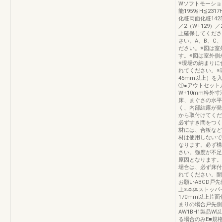
Wソフトモーション18
能1959≦H≦231
化粧両面化粧1425
／2（W+129）／
上確保してくださ
さい。A、B、C
ださい。※図は室
す。※図は室外側
※現場の納まりに合
れてください。※現
45mm以上）を
①●アウトセット
W+10mm枠外寸
床、まぐさの水平
く、内部結露が発
から取付けてくだ
必ずすき間をつく
材には、合板など
材は使用しないで
なります。必ず構
さい。強度が不足
原因となります。
場合は、必ず床付
れてください。開
お願いABCD戸先
上※本体ストッパ
170mm以上片
まりの場合戸先側
AW1BH1製品W
る場合のみE■規