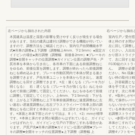
左ページから抽出された内容
右ページから抽出
木質建具は温度と湿度の影響を受けやすく反りが発生する場合
室内引戸／受付窓
があります。当社の建具は建付け調整ができる機能が付いてい
体と枠のすき間が
ますので、調整方法をご確認ください。室内引戸自閉機能水平
左に回して調整し
式■吊車の調整●上下調整（調整幅上4mm、下2.5mm）●固定ガ
ください。入出出
イドピンの場合●奥行調整（調整幅 前後各2mm）■ブレーキの
かり部ストライク
調整■全開キャッチの位置調整■ガイドピン位置の調整戸先・戸
て、左に回すと錠
尻吊車を本体から引き出し、各吊車の下面にある前後調整ねじ
FG3D錠のスト
をゆるめ、前後位置を調整します。調整が終わったら前後調整
ん。 調整が必要
ねじを締め込みます。ブレーキ作動区間内で本体が閉まる速さ
ださい。No.現
を調整できます。戸先吊車ユニットを本体から引き出し、速度
ない枠の取付け精
調整ねじを回すと調整できます。※左：速くなる（ブレーキ力が
し、許容範囲とな
弱くなる） 右：遅くなる（ブレーキ力が強くなる）ねじをゆ
体を手で支えてか
るめて前後に調整して固定してください。ねじをゆるめて前後
げます。次に吊車
に調整して固定してください。上4mm、下2.5mm左：下がる
す。※取外しがや
右：上がる上下調整ねじ上下吊車前後調整ねじ速度調整ねじ左
用して操作レバー
い速右い遅速度調整ねじ右左プラスドライバーで吊車上部の調
らない/かかりが
整ねじを右に回すと本体が上がり、左に回すと本体が下がりま
ている本体の位置
す。※床面と本体下部とのチリ寸法は、8（-1、+2）mmが標準
右調整ストライク
です。※本体と床のすき間が範囲からはずれていると、ガイドピ
い。<参照>引戸
ンがはずれたり、ガイドピンと引戸の下部がこすれる場合があ
本体がこすれてい
ります。戸尻戸先■吊車の調整■ガイドピン位置の調整■ブレー
してください。<
キの調整■全開キャッチの位置調整●上下調整（調整幅 上
調整4ソフトモー