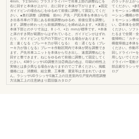
4mm、下2.5mm）プラスドライバーで吊車上部の調整ねじを
のラッチが上がっ
右に回すと本体が上がり、左に回すと本体が下がります。●固定
てください。<参
ガイドピンの場合ねじをゆるめて前後に調整して固定してくだ
トモーション機構
さい。●奥行調整（調整幅 前m）戸先・戸尻吊車を本体から引
ーション機構が作
き出各吊車の下面にある前後調整ねゆるめ、前後位置を調整し
トモーション機構
ます。調整が終わったら前後調整ねじを締め込みます。※床面と
い。②本体を全閉
本体下部とのチリ寸法は、8（−1、+2）mmが標準です。※本体
ください。ソフト
と床のすき間が範囲からはずれていると、ガイドピンがはずれ
たるまで全開・全
たり、ガイドピンと引戸の下部がこすれる場合があります。※
復帰時に「カチッ
左：速くなる（ブレーキ力が弱くなる） 右：遅くなる（ブレ
構復帰後は本体を
ーキ力が強くなる）ブレーキ作動区間内で本体が閉を調整でき
ください。作動不
ます。戸先吊車ユニットを本体から引き出し、速度調整ねじを
回しドライバーを
回すと整できます。ねじをゆるめて前後に調整して固定してく
用しないでくださ
ださい。438ラシッサUD調整方法②商品の色は、印刷の特性上
ドライバー電動ド
実物とは多少異なる場合がありますのでご了承ください。掲載
部品索引ラシッサ
価格には、消費税、組立費、工事費、運賃等は含まれていませ
ログ
ん。ラシッサUDラシッサS施工上の注意室内引戸室内用窓調整
方法施工上の注意納まり図旧版カタログ