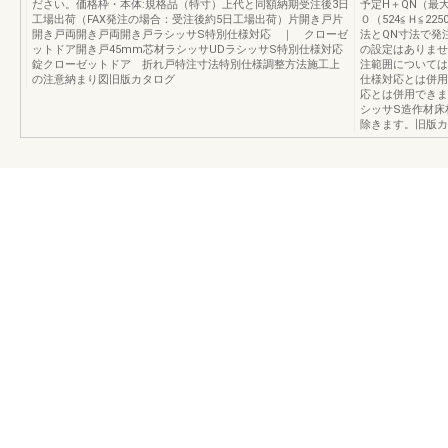
ださい。価格枠・本体:規格品（特寸）上代と同額納期受注後3日
予定H＋QN（最大2
工場出荷（FAX発注の場合：受注後約5日工場出荷）片開き戸片
０（524≦Ｈ≦225
開き戸両開き戸両開き戸ラシッサS特別仕様対応 ｜ クローゼ
法とQN寸法で発
ットドア開き戸45mm芯材ラシッサUDラシッサS特別仕様対応
の設定はありませ
錠クローゼットドア 折れ戸特注寸法特別仕様調整方法施工上
注範囲については
の注意納まり図旧版カタログ
仕様対応とは併用
応とは併用できま
シッサS造作材床
除きます。旧版カ