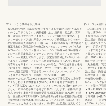
左ページから抽出された内容
右ページから抽出
426商品の色は、印刷の特性上実物とは多少異なる場合がありま
427③加工なし
すのでご了承ください。掲載価格には、消費税、組立費、工事
バなし薄下枠：枠
費、運賃等は含まれていません。ラシッサS特別仕様対応 ｜
下枠:規格品（特
クローゼットドア折れ戸⑤ノンケーシング枠見込み９０ｍｍへ
注の場合：受注後
の変更枠納期受注後約5日工場出荷（FAX発注の場合：受注後約7
は、発注システム
日工場出荷）通常品特別仕様品57774590ノンケーシング枠見込
です。片開き戸両
み77㎜／ケーシング付枠用ノンケーシング枠見込み90㎜用枠ノ
ットドア開き戸※
ンレール用固定部品ノンケーシング枠の見込みを７７ｍｍから
と異なりますのでご
９０ｍｍへ変更して製作します。設定品種詳細はP.404※ノンレ
倍 2180＜Ｈ・
ールタイプの場合、ノンレール用固定部品が枠見込み９０ｍｍ
場の寸法に合わせ
用専用となります。※レールタイプの場合、下枠は通常品と兼用
【対象機種】下記
になります。価格枠 :規格品（特寸）上代+¥5,000／セットノン
（特寸※）上代+¥
レール用固定部品：下記参照レールタイプノンレールタイプす
注の場合：受注後
っきりタイプ商品コード価格1P用ZZ-0005（L/R）-
枠受注後5日工場
MWBY¥4,0002P用ZZ-0006-MWBY¥8,000②丁番加工なし①把手
枠種類A枠B枠ノ
加工なし把手丁番本体および枠の丁番加工をせずに製作しま
枠/ケーシング付
す。※丁番加工なしにすると、ソフトモーションの取付けができ
トドア開き戸両開
ません。本体の把手加工をせずに製作いたします。価格本体:規
▼FL▼FLHQN
格品（特寸）上代と同額納期受注後3日工場出荷（FAX発注の場
▼FL▼FLHQN
合：受注後約5日工場出荷）通常品通常品通常品特別仕様品特別
寸法範囲（A枠/B
仕様品特別仕様品本体枠※芯材が入っているのは、端部より約
2500）H+12+
45mmのところまでとなります。取付時には位置に注意してく
≦2250）１≦ＱN≦