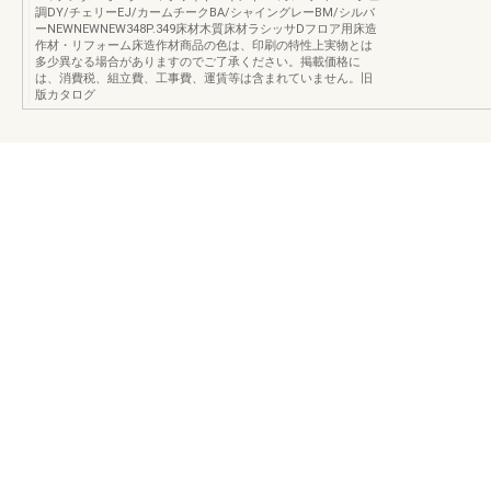
調DY/チェリーEJ/カームチークBA/シャイングレーBM/シルバ
ーNEWNEWNEW348P.349床材木質床材ラシッサDフロア用床造
作材・リフォーム床造作材商品の色は、印刷の特性上実物とは
多少異なる場合がありますのでご了承ください。掲載価格に
は、消費税、組立費、工事費、運賃等は含まれていません。旧
版カタログ