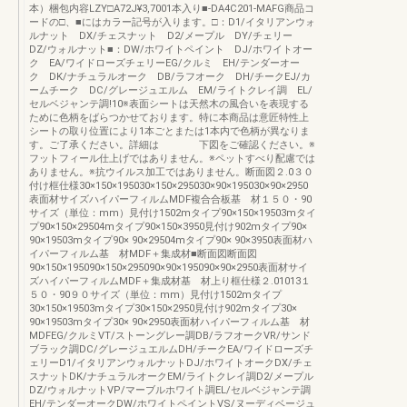
本）梱包内容LZY□A72J¥3,7001本入り■-DA4C201-MAFG商品コ
ードの□、■にはカラー記号が入ります。□：D1/イタリアンウォ
ルナット DX/チェスナット D2/メープル DY/チェリー
DZ/ウォルナット■：DW/ホワイトペイント DJ/ホワイトオー
ク EA/ワイドローズチェリーEG/クルミ EH/テンダーオー
ク DK/ナチュラルオーク DB/ラフオーク DH/チークEJ/カ
ームチーク DC/グレージュエルム EM/ライトクレイ調 EL/
セルベジャンテ調!10※表面シートは天然木の風合いを表現する
ために色柄をばらつかせております。特に本商品は意匠特性上
シートの取り位置により1本ごとまたは1本内で色柄が異なりま
す。ご了承ください。詳細は 下図をご確認ください。※
フットフィール仕上げではありません。※ペットすべり配慮では
ありません。※抗ウイルス加工ではありません。断面図２.0３０
付け框仕様30×150×195030×150×295030×90×195030×90×2950
表面材サイズハイパーフィルムMDF複合合板基 材１５０・90
サイズ（単位：mm）見付け1502mタイプ90×150×19503mタイ
プ90×150×29504mタイプ90×150×3950見付け902mタイプ90×
90×19503mタイプ90× 90×29504mタイプ90× 90×3950表面材ハ
イパーフィルム基 材MDF＋集成材■断面図断面図
90×150×195090×150×295090×90×195090×90×2950表面材サイ
ズハイパーフィルムMDF＋集成材基 材上り框仕様２.01013１
５０・90９０サイズ（単位：mm）見付け1502mタイプ
30×150×19503mタイプ30×150×2950見付け902mタイプ30×
90×19503mタイプ30× 90×2950表面材ハイパーフィルム基 材
MDFEG/クルミVT/ストーングレー調DB/ラフオークVR/サンド
ブラック調DC/グレージュエルムDH/チークEA/ワイドローズチ
ェリーD1/イタリアンウォルナットDJ/ホワイトオークDX/チェ
スナットDK/ナチュラルオークEM/ライトクレイ調D2/メープル
DZ/ウォルナットVP/マーブルホワイト調EL/セルベジャンテ調
EH/テンダーオークDW/ホワイトペイントVS/ヌーディベージュ