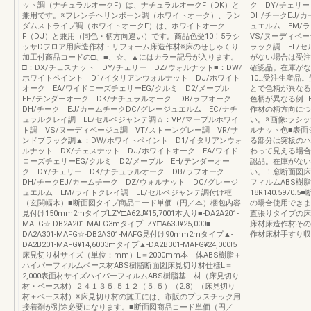
ット調（ナチュラルオークF）は、ナチュラルオークF（DK）と
ク DY/チェリ
兼用です。※フレンチヘリンボーン調（ホワイトオーク）、ラン
DH/チークEJ/
ダムストライプ調（ホワイトオークF）は、ホワイトオーク
ュエルム EM/
F（DJ）と兼用（同色・柄方向違い）です。商品色受10！5ラシ
VS/ヌーディベー
ッサDフロア用床造作材・リフォーム床造作材※床のせしゃくり
ラック調 EL/
加工付商品コードの□、■、☆、▲にはカラー記号が入ります。
がない場合は受注
□：DX/チェスナット DY/チェリー DZ/ウォルナット■：DW/
確認品。在庫がな
ホワイトペイント D1/イタリアンウォルナット DJ/ホワイト
10…受注生産品。
オーク EA/ワイドローズチェリーEG/クルミ D2/メープル
とで色柄が異なる
EH/テンダーオーク DK/ナチュラルオーク DB/ラフオーク
色柄が異なる例…
DH/チーク EJ/カームチークDC/グレージュエルム EC/ナチ
作材の柄方向につ
ュラルクレイ調 EL/セルベジャンテ調☆：VP/マーブルホワイ
い。※画像:ラシ
ト調 VS/ヌーディベージュ調 VT/ストーングレー調 VR/サ
ルナット色■表面
ンドブラック調▲：DW/ホワイトペイント D1/イタリアンウォ
る部分は突板のハ
ルナット DX/チェスナット DJ/ホワイトオーク EA/ワイド
わって見える場合
ローズチェリーEG/クルミ D2/メープル EH/テンダーオー
認品。在庫がない
ク DY/チェリー DK/ナチュラルオーク DB/ラフオーク
い。！窓断面図床
DH/チークEJ/カームチーク DZ/ウォルナット DC/グレージ
フィルムABS樹
ュエルム EM/ライトクレイ調 EL/セルベジャンテ調付け框
18R140.597
（玄関幅木）■断面図タイプ商品コード単価（円／本）梱包内容
の場合使用できま
見付け150mm2mタイプLZY□A62J¥15,7001本入り■-DA2A201-
直張りタイプの床
MAFG☆-DB2A201-MAFG3mタイプLZY□A63J¥25,000■-
床材床造作材その
DA2A301-MAFG☆-DB2A301-MAFG見付け90mm2mタイプ▲-
作材床材手すり収
DA2B201-MAFG¥14,6003mタイプ▲-DA2B301-MAFG¥24,000!5
床見切り材サイズ（単位：mm）L＝2000mm本 体ABS樹脂＋
ハイパーフィルムベース材ABS樹脂断面図床見切り材仕様L＝
2,000表面材サイズハイパーフィルムABS樹脂基 材（床見切り
材・ベース材）２４１３５.５１２（５.５）（2.8）（床見切り
材＋ベース材）※床見切り材の施工には、市販のプラスチック用
接着剤が別途必要になります。■断面図商品コード単価（円／