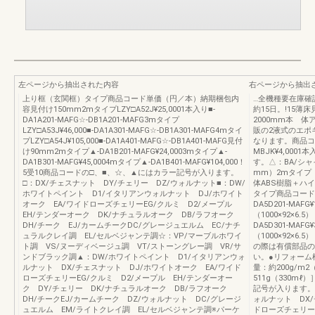
左ページから抽出された内容
右ページから抽出
上り框（玄関框）タイプ商品コード単価（円／本）納期梱包内
…全機種要在庫確
容見付け150mm2mタイプLZY□A52J¥25,0001本入り■-
約15日。!15
DA1A201-MAFG☆-DB1A201-MAFG3mタイプ
2000mm本 
LZY□A53J¥46,000■-DA1A301-MAFG☆-DB1A301-MAFG4mタイ
販の2液式のエポ
プLZY□A54J¥105,000■-DA1A401-MAFG☆-DB1A401-MAFG見付
なります。商品コー
け90mm2mタイプ▲-DA1B201-MAFG¥24,0003mタイプ▲-
MBJK¥4,00
DA1B301-MAFG¥45,0004mタイプ▲-DA1B401-MAFG¥104,000！
す。△：BA/シ
5受10商品コードの□、■、☆、▲にはカラー記号が入ります。
mm）2mタイプ 10
□：DX/チェスナット DY/チェリー DZ/ウォルナット■：DW/
体ABS樹脂＋ハイパ
ホワイトペイント D1/イタリアンウォルナット DJ/ホワイト
タイプ商品コード
オーク EA/ワイドローズチェリーEG/クルミ D2/メープル
DA5D201-MAF
EH/テンダーオーク DK/ナチュラルオーク DB/ラフオーク
（1000×92×6.5
DH/チーク EJ/カームチークDC/グレージュエルム EC/ナチ
DA5D301-MAF
ュラルクレイ調 EL/セルベジャンテ調☆：VP/マーブルホワイ
（1000×92×6.
ト調 VS/ヌーディベージュ調 VT/ストーングレー調 VR/サ
の際は有償部品の
ンドブラック調▲：DW/ホワイトペイント D1/イタリアンウォ
い。●リフォーム框
ルナット DX/チェスナット DJ/ホワイトオーク EA/ワイド
量：約200g/m
ローズチェリーEG/クルミ D2/メープル EH/テンダーオー
511g（330m
ク DY/チェリー DK/ナチュラルオーク DB/ラフオーク
記号が入ります。
DH/チークEJ/カームチーク DZ/ウォルナット DC/グレージ
ォルナット DX/
ュエルム EM/ライトクレイ調 EL/セルベジャンテ調※パーケ
ドローズチェリーE