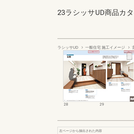
23ラシッサUD商品カタログ
ラシッサUD
一般住宅 施工イメージ
28
29
左ページから抽出された内容