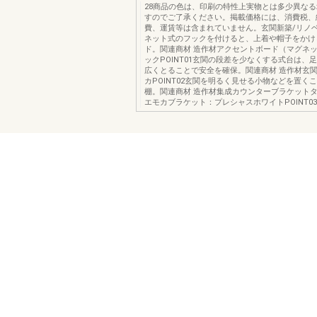
28商品の色は、印刷の特性上実物とは多少異な
すのでご了承ください。掲載価格には、消費税、
費、運賃等は含まれていません。玄関新築/リノ
ネット式のフックを付けると、上着や帽子をかけ
ド。関連商材 造作材アクセントボード（マグネッ
ックPOINT01玄関の段差を少なくする式台は、
広くとることで安全を確保。関連商材 造作材玄
カPOINT02玄関を明るく見せる小物などを置く
棚。関連商材 造作材集成カウンターブラケットタ
エモカブラケット：プレシャスホワイトPOINT0