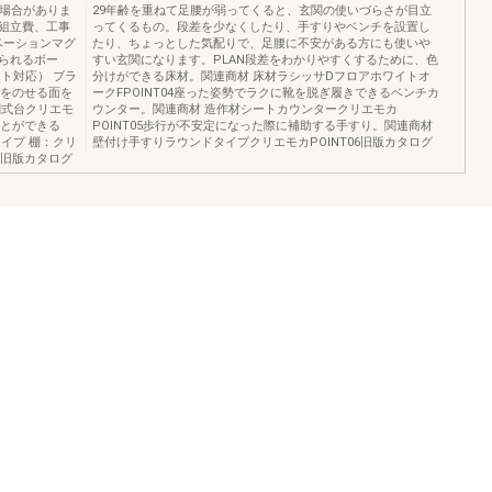
る場合がありま
29年齢を重ねて足腰が弱ってくると、玄関の使いづらさが目立
組立費、工事
ってくるもの。段差を少なくしたり、手すりやベンチを設置し
ベーションマグ
たり、ちょっとした気配りで、足腰に不安がある方にも使いや
られるボー
すい玄関になります。PLAN段差をわかりやすくするために、色
ト対応） ブラ
分けができる床材。関連商材 床材ラシッサDフロアホワイトオ
足をのせる面を
ークFPOINT04座った姿勢でラクに靴を脱ぎ履きできるベンチカ
関式台クリエモ
ウンター。関連商材 造作材シートカウンタークリエモカ
ことができる
POINT05歩行が不安定になった際に補助する手すり。関連商材
イプ 棚：クリ
壁付け手すりラウンドタイプクリエモカPOINT06旧版カタログ
3旧版カタログ