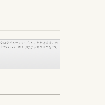
タログビュー」でごらんいただけます。カ
b上でパラパラめくりながらカタログをごら