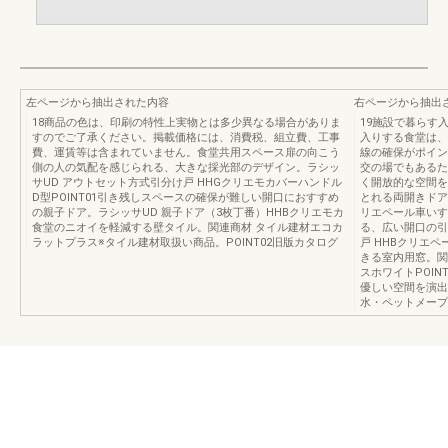
左ページから抽出された内容
右ページから抽出
18商品の色は、印刷の特性上実物とは多少異なる場合がありま
19施設で暮らす
すのでご了承ください。掲載価格には、消費税、組立費、工事
入りする食堂は、
費、運賃等は含まれていません。食堂共用スペース扉の向こう
線の確保がポイン
側の人の気配を感じられる、大きな採光部のデザイン。ラシッ
交の場でもあるた
サUD アウトセット方式引分け戸 HHGクリエモカバーハンドル
く開放的な空間を
D型POINT01引き残しスペースの確保が難しい開口におすすめ
とれる両開きドア
の親子ドア。ラシッサUD 親子ドア（3枚丁番）HHBクリエモカ
リエペール車いす
食堂のニオイを軽減する壁タイル。関連商材 タイル建材エコカ
る、広い開口の引
ラットプラス※タイル建材取扱い商品。POINT02旧版カタログ
戸 HHBクリエペ
きる室内用窓。関
スホワイトPOI
優しい空間を演出
水・ペットメープル