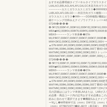
おすすめ品番明細タイプパネルタイプガラスタイ
LAALACLBBLAGLAHLAYLGALGC木目方向ガラ
――――――カスミガラスカスミガラス◆999999
LABLADLAFLGBLGD−−−木目方向ガラス種類―
ガラスカスミガラス◆999―――DD枠種類/機能
細ケーシング付枠みえナイゾウドアストッパーASTR
0724N❹-❺-❻-❼-
❽-9¥129,000¥141,000¥165,000¥182,000¥165,0
MBA◆¥42,000¥54,000¥78,000¥95,000¥78,000本
MBA9―――――ランマ本体❺-❼07A-
MLR9¥37,000¥37,000¥37,000¥37,000¥37,000枠
MWH2¥32,000¥32,000¥32,000¥32,000¥32,00
▲07N-MWFJ¥9,000¥9,000¥9,000¥9,000¥9,000把
MAFV¥6,000¥6,000¥6,000¥6,000¥6,000丁番BD-00
MATM¥2,000¥2,000¥2,000¥2,000¥2,000スト
0004-MATW¥1,000¥1,000¥1,000¥1,000¥1,000なし
0724N❹-❺-❻-❼-
❽-9¥119,000¥131,000¥155,000¥172,000¥155,0
MBN◆¥33,000¥45,000¥69,000¥86,000¥69,000本
MBN9―――――ランマ本体❺-❼07A-
MLR9¥37,000¥37,000¥37,000¥37,000¥37,000枠
MWH2¥32,000¥32,000¥32,000¥32,000¥32,00
▲07N-MWFJ¥9,000¥9,000¥9,000¥9,000¥9,000把
MAFV¥6,000¥6,000¥6,000¥6,000¥6,000丁番BD-00
MATM¥2,000¥2,000¥2,000¥2,000¥2,000P.12
元の詳細はにはランマ本体LAAまたは、LABが入
め品番・商品コード内の記号おすすめ品番おこの
好みに合わせて選択できます❶機能Sみえナイゾ
ー9なし❷W呼称W寸法（mm）DW寸法（mm）
（mm）07780723711❸錠J錠付（表示錠） 