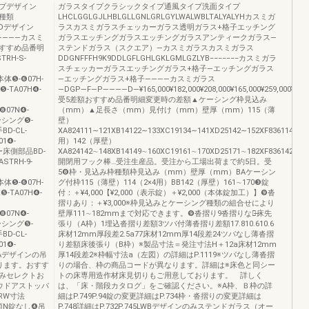
プデザイン
ガラスタイプクラシックタイプ通風タイプ洗面タイプ
ス種類
LHCLGGLGJLHBLGLLGNLGRLGYLWALWBLTALYALYHカスミガ
DDデザイン
ラスカスミガラスチェッカーガラス透明ガラス+格子エッチング
―――――カスミ
ガラスエッチングガラスエッチングガラスアンティークガラス―
おすすめ品番明
ステンドガラス（スクエア）―カスミガラスカスミガラス
H-S-
DDGNFFFH9K9DDLGFLGHLGKLGMLGZLYB−−−−−−−カスミガラ
スチェッカーガラスエッチングガラス+格子―エッチングガラス
00本体❺-❻07H-
―エッチングガラス+格子――――カスミガラス
体❺-TA07H❹-
―DGP―F―P――――D―¥165,000¥182,000¥208,000¥165,000¥259,000¥286,000¥16
受5差額おすすめ品番明細変更時の差額▲ケーシング枠見込み
❺-❽07N❹-
（mm）▲足長さ（mm）見付け（mm）壁厚（mm）115（薄
0ケーシング❺-
壁）
手BD-CL-
XA824111∼121XB14122∼133XC19134∼141XD25142∼152XF836114（2×
01❹-
用）142（厚壁）
ッパー床側部品BD-
XA824142∼148XB14149∼160XC19161∼170XD25171∼182XF836142∼14
ASTRH-9-
開閉用フック棒…受注生産品。受注から工場出荷まで約5日。受
5❽枠・見込み枠種類枠見込み（mm）壁厚（mm）BAケーシン
00本体❺-❻07H-
グ付枠115（薄壁）114（2×4用）BB142（厚壁）161∼170❸錠
体❺-TA07H❹-
付：＋¥4,000【¥2,000（表示錠）＋¥2,000（本体錠加工）】❾沓
摺りあり：＋¥3,000※枠見込みとケーシング種類の組合せにより
❺-❽07N❹-
壁厚111∼182mmまで対応できます。❾沓摺り9沓摺りなし̶床先
0ケーシング❺-
張り（A枠）1埋込沓摺り差額3ツバ付薄沓摺り差額17.810.610.6
手BD-CL-
床材12mm厚段差2.5a77床材12mm厚14段差24ツバなし薄沓摺
01❹-
り差額床後張り（B枠）※製品寸法＝発注寸法H＋12a床材12mm
3※LTAデザインの吊
厚14段差2※枠幅寸法a（左図）の詳細はP.1119※ツバなし薄沓摺
ります。おすす
りの場合、枠の商品コードが異なります。詳細は※床色と同シー
みセレクトお
トの床専用造作材床見切りもご用意しております。 詳しく
ウドアストッパ
は、「床・階段カタログ」をご確認ください。※A枠、Ｂ枠の詳
RW寸法
細はP.749P.94錠の変更詳細はP.734枠・沓摺りの変更詳細は
差額N錠なし❹吊
P.748詳細はP.732P.745LWBデザインのみステンドガラス（オー