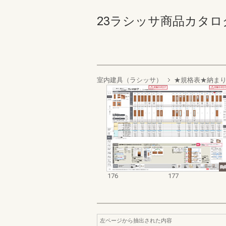
23ラシッサ商品カタログ【価
室内建具（ラシッサ）
★規格表★納ま
176
177
左ページから抽出された内容