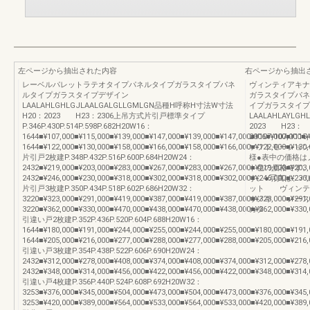
左ページから抽出された内容
右ページから抽出
レーベルパレットラテオタイプパネルタイプガラスタイプパネ
ヴィンティアキナ
ルタイプガラスタイプデザイン
ガラスタイプパネ
LAALAHLGHLGJLAALGALGLLGMLGN品種H呼称H寸法W寸法
イプガラスタイプ
H20：2023 H23：2306上吊方式片引戸標準タイプ
LAALAHLAYLGH
P.346P.430P.514P.598P.682H20W16：
2023 H23：
1644■¥107,000■¥115,000■¥139,000■¥147,000■¥139,000■¥147,000■¥107,000■¥11
2306■¥107,000■¥
1644■¥122,000■¥130,000■¥158,000■¥166,000■¥158,000■¥166,000■¥122,000■¥130,
ソフトモーショ
片引戸2枚建P.348P.432P.516P.600P.684H20W24：
様●表中の価格は
2432■¥219,000■¥203,000■¥283,000■¥267,000■¥283,000■¥267,000■¥219,000■¥20
ト色の価格です。
2432■¥246,000■¥230,000■¥318,000■¥302,000■¥318,000■¥302,000■¥246,000■¥230,
す。●写真は、
片引戸3枚建P.350P.434P.518P.602P.686H20W32：
ット ヴィンテ
3220■¥323,000■¥291,000■¥419,000■¥387,000■¥419,000■¥387,000■¥323,000■¥29
ウノキ ノース
3220■¥362,000■¥330,000■¥470,000■¥438,000■¥470,000■¥438,000■¥362,000■¥330,
カタ
引違い戸2枚建P.352P.436P.520P.604P.688H20W16：
1644■¥180,000■¥191,000■¥244,000■¥255,000■¥244,000■¥255,000■¥180,000■¥19
1644■¥205,000■¥216,000■¥277,000■¥288,000■¥277,000■¥288,000■¥205,000■¥216,
引違い戸3枚建P.354P.438P.522P.606P.690H20W24：
2432■¥312,000■¥278,000■¥408,000■¥374,000■¥408,000■¥374,000■¥312,000■¥27
2432■¥348,000■¥314,000■¥456,000■¥422,000■¥456,000■¥422,000■¥348,000■¥314,
引違い戸4枚建P.356P.440P.524P.608P.692H20W32：
3253■¥376,000■¥345,000■¥504,000■¥473,000■¥504,000■¥473,000■¥376,000■¥34
3253■¥420,000■¥389,000■¥564,000■¥533,000■¥564,000■¥533,000■¥420,000■¥389,