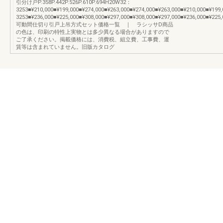
引分け戸P.358P.442P.526P.610P.694H20W32：
3253■¥210,000■¥199,000■¥274,000■¥263,000■¥274,000■¥263,000■¥210,000■¥19
3253■¥236,000■¥225,000■¥308,000■¥297,000■¥308,000■¥297,000■¥236,000■¥225,
可動間仕切り引戸上吊方式セット価格一覧 ｜ ラシッサD商品
の色は、印刷の特性上実物とは多少異なる場合がありますので
ご了承ください。掲載価格には、消費税、組立費、工事費、運
賃等は含まれていません。旧版カタログ