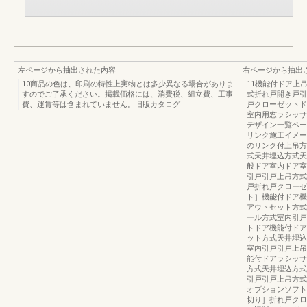
左ページから抽出された内容
右ページから抽出
10商品の色は、印刷の特性上実物とは多少異なる場合がありま
11機能付ドア上
すのでご了承ください。掲載価格には、消費税、組立費、工事
式折れ戸開き戸引
費、運賃等は含まれていません。旧版カタログ
戸クローゼットド
室内用窓ラシッサ
デザイン一覧ペー
リンク施工イメー
のリンク付上吊方
式天井埋込方式天
般ドア室内ドア室
引戸引戸上吊方式
戸折れ戸クローゼ
ト］機能付ドア機
アウトセット方式
ール方式室内引戸
トドア機能付ドア
ット方式天井埋込
室内引戸引戸上吊
能付ドアラシッサ
方式天井埋込方式
引戸引戸上吊方式
オプションソフト
切り］折れ戸クロ