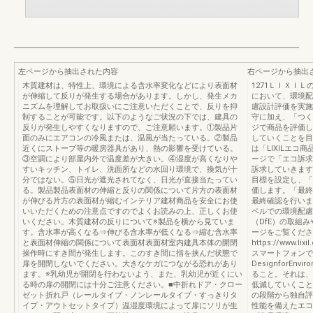
左ページから抽出された内容
右ページから抽出
木質建材は、特性上、環境による含水率変化などにより表面材
1271ＬＩＸＩＬ
が伸縮して反りが発生する場合があります。しかし、発生メカ
において、環境配
ニズムを理解してお取扱いにご注意いただくことで、反りを抑
慮設計評価を実施
制することが可能です。以下のようなご状況の下では、建具の
守に加え、「つく
反りが発生しやすくなりますので、ご注意願います。①製品片
ジで商品を評価し
面のみにエアコンの冷風または、温風が当たっている。②製品
していくことを目
近くにストーブ等の暖房器具があり、熱の影響を受けている。
は「LIXILエ
③空調により部屋内外で温度差が大きい。④湿度が高くなりや
ージで「エコ訴求
すいキッチン、トイレ、洗面所などの水回り環境で、換気が十
訴求していきます
分ではない。⑤日光が遮光されてなく、日光が直接当たってい
目標を設定し、「
る。製品製品表面材の伸縮と反りの関係について片方の表面材
価します。「最終
が伸びる片方の表面材が縮むインテリア建材商品を安全にお使
最終確認を行いま
いいただくための注意点ですのでよくお読みの上、正しくお使
ベルでの環境配慮
いください。木質建材の反りについて※製品を横から見ていま
（DfE）の取組
す。含水率が高くなる⇒伸びる含水率が低くなる⇒縮む含水率
ージをご覧くださ
と表面材伸縮の関係について表面材表面材室内建具本体の開閉
https://www.lix
操作時にすき間が発生します。このすき間に指を挟んだ状態で
スマートフォンで
扉を開閉しないでください。大きなケガにつながる恐れがあり
DesignforE
ます。※乳幼児が開閉を行わないよう、また、乳幼児が近くにい
ること。それは、
る時の扉の開閉には十分ご注意ください。■中折れドア・クロー
低減していくこと
ゼット折れ戸（レールタイプ・ノンレールタイプ・すっきりタ
の段階から独自評
イプ・アウトセットタイプ）温湿度環境によって扉にソリが生
性能を備えたエコ