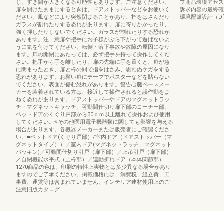
じ、すき間が大きくなる可能性もあります。ご注意ください。
プ商品環境アセス
扉を開けたままにするときは、ドアストッパーなどをお使いく
訴求内容の最終確
ださい。風などにより突然閉まることがあり、指をはさんだり
環境配慮設計（DfE
ガラスが割れたりする恐れがあります。扉に寄りかかったり、
強く押したりしないでください。ガラスが割れたりする恐れが
あります。注 意扉や把手にお子様がぶら下がって遊ばないよ
うに気を付けてください。転倒・落下事故や故障の原因になり
ます。扉の開閉にあたっては、必ず把手を持って操作してくだ
さい。把手から手を離したり、扉の先端に手を置くと、扉が急
に閉まったとき、扉と枠の間で指をはさみ、思わぬケガをする
恐れがあります。お願い扉にテープでポスターなどを貼らない
でください。表面が傷む恐れがあります。警告心臓ペースメー
カーを装着されている方は、接近して操作されると誤作動をま
ねく恐れがあります。ドアストッパーやドアのマグネットラッ
チ・マグネットキャッチ、可動間仕切り扉下部のコーナー部、
ペットドアのくぐり戸部から30ｃｍ以上離れて操作および使用
してください。※その他医用電子機器類に関しても影響を与える
場合があります。各機器メーカーまたは販売者にご確認くださ
い。■ペットドア(くぐり戸部）/室内ドア（ドアストッパー（マ
グネットタイプ））／室内ドア(マグネットラッチ、マグネット
パッキン)／可動間仕切り引戸（扉下部）／上吊引戸（扉下部）
／自閉機能水平式（上枠部）／連動折れドア（本体関節部）
1270商品の色は、印刷の特性上実物とは多少異なる場合があり
ますのでご了承ください。掲載価格には、消費税、組立費、工
事費、運賃等は含まれていません。インテリア建材使用上のご
注意旧版カタログ