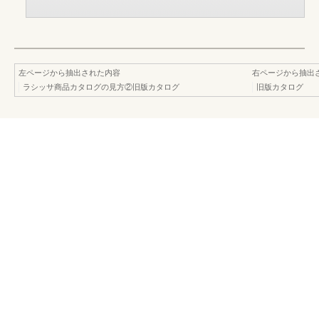
左ページから抽出された内容
右ページから抽出
ラシッサ商品カタログの見方②旧版カタログ
旧版カタログ