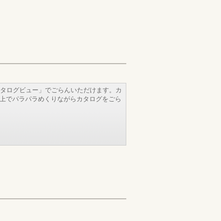
タログビュー」でごらんいただけます。カ
b上でパラパラめくりながらカタログをごら