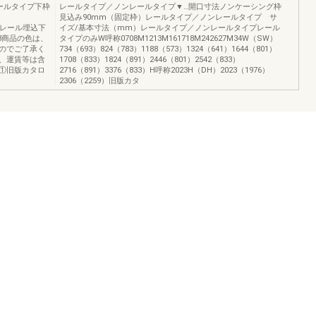
ールタイプ下枠
レールタイプ／ノンレールタイプ▼…開口寸法ノンケーシング枠
見込み90mm（固定枠）レールタイプ／ノンレールタイプ サ
薄下枠/レール埋込下
イズ/基本寸法（mm）レールタイプ／ノンレールタイプレール
003商品の色は、
タイプのみW呼称0708M1213M161718M242627M34W（SW）
のでご了承く
734（693）824（783）1188（573）1324（641）1644（801）
、運賃等は含
1708（833）1824（891）2446（801）2542（833）
①旧版カタロ
2716（891）3376（833）H呼称2023H（DH）2023（1976）
2306（2259）旧版カタ