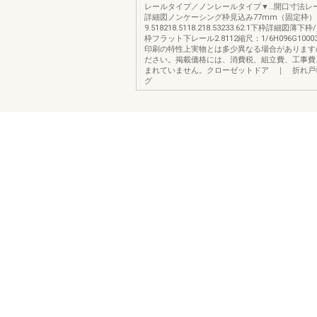
レールタイプ／ノンレールタイプ▼…開口寸法レ
詳細図ノンケーシング枠見込み77mm（固定枠）
9.518218.5118.218.53233.62.1下枠詳細図
枠フラット下レール2.8112縮尺：1/6H096G10
印刷の特性上実物とは多少異なる場合があります
ださい。掲載価格には、消費税、組立費、工事費
まれていません。クローゼットドア ｜ 折れ戸
グ