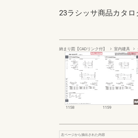
23ラシッサ商品カタログ【価
納まり図【CADリンク付】
室内建具
1158
1159
左ページから抽出された内容