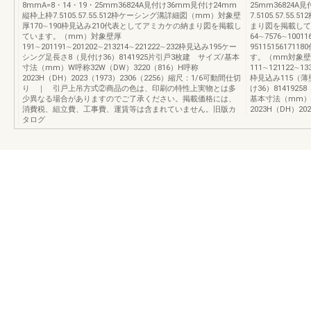
8mmA=8・14・19・25mm36824A見付け36mm見付け24mm
25mm36824
縦枠上枠7.5105.57.55.512枠ケーシング溝詳細図（mm）対象壁
7.5105.57.
厚170∼190枠見込み210代表としてアミカケの納まり図を掲載し
まり図を掲載して
ています。（mm）対象壁厚
64∼7576∼1001
191∼201191∼201202∼213214∼221222∼232枠見込み195ケー
951151561
シング足長さ8（見付け36）8141925片引戸3枚建 サイズ/基本
す。（mm対象壁厚
寸法（mm）W呼称32W（DW）3220（816）H呼称
111∼121122∼13
2023H（DH）2023（1973）2306（2256）縮尺：1/6可動間仕切
枠見込み115（
り ｜ 引戸上吊方式②商品の色は、印刷の特性上実物とは多
け36）814192
少異なる場合がありますのでご了承ください。掲載価格には、
基本寸法（mm）W
消費税、組立費、工事費、運賃等は含まれていません。旧版カ
2023H（DH）20
タログ