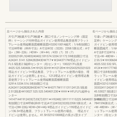
左ページから抽出された内容
右ページから抽出
片引戸3枚建片引戸3枚建▼…開口寸法ノンケーシング枠（固定
引違い戸2枚建引
枠）ケーシング付枠埋込ガイドピン使用埋込敷居使用フラット
定枠）ケーシング付枠3
下レール使用縦断面図横断面図H320G10014縮尺：1/6有効開口
ガイドピン使用埋
寸法W呼称（枠外寸法）A寸法W32（3220）2358.5算出式：A寸
断面図縮尺：1/6
法=（3W−226）/4DW=（W+44）/433（7）33（7）
A寸法B寸法W16（
33205210FL92483240402.591574.5334.51172.59有効開口寸法
寸法=W−48DW=
A24241.5141.5284282843DW717▼W2443717W埋込ガイドピン
2.55.5▼HH3
FL5.5段差2.5縦枠センター（柱センター）1002217FL段差
4025.532.532.5
4425.525.540406.5▼HH25.5DHH▼H2128▼HH2543292321023
4124▼HH17774D
埋込ガイドピン1※埋込敷居、フラット下レール使用の場合、埋
開口寸法B有効開
込ガイドピンは使用しません。1212埋込ガイドピン使用埋込敷
ラット下レール使
居使用フラット下レール使用縦断面図横断面図
イドピン使用埋込
52914.5334.516.5有効開口寸法
面図H321G100091
A2424112428282843DW717▼W43717W111131124125.5段差
33332411242411
2.512段差4410027.525.525.540401230▼HHH▼HFLFLFL縦枠セ
45.53027.5段差
ンター
法B有効開口寸法AD
141471441912433(7)33(7)3311▼H92482.591111115225.5404037.5DHH
ン有効開口寸法W呼
有効開口寸法W呼称(枠外寸法)A寸法W32(3220)2358.5算出式：A
7841596算出式
寸法=(3W-226)/4DW=(W+44)/4埋込ガイドピン195埋込ガイドピ
=W−48DW=（W−
ン136.5※埋込敷居、フラット下レール使用の場合、 埋込ガイ
ット下レール使用
ドピンは使用しません。41.5H321G10008足の長さL型タイプ
ンター（柱センター