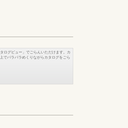
タログビュー」でごらんいただけます。カ
b上でパラパラめくりながらカタログをごら