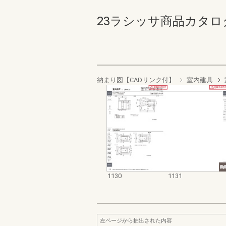
23ラシッサ商品カタログ【価
納まり図【CADリンク付】
室内建具
1130
1131
左ページから抽出された内容