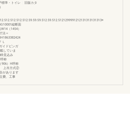
戸標準・トイレ
旧版カタ
）
】
.512.512.512.512.59.59.59.512.59.512.5121299991212131313131313※
10001縦断面
14（1454）
A寸法＝
1863382424
8ＦＬ
2121ガイドピンガ
掲載していま
60枠見込み
W呼称
4（906）H呼称
 ｜ 上吊方式②
合があります
立費、工事