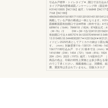
引込み戸標準・トイレタイプ▼…開口寸法引込み
タイプ戸袋内壁構成図ノンケーシング枠（固定枠
H314G10005【NC156】縮尺：1/66848【NC171
7168【NC180】
486060545415618017110512010514513015412.512
掲載している戸袋の構成は一例となります。H314G
図横断面図有効開口寸法W呼称（枠外寸法）A寸法W
689W16（1644）784W18（1824）874算出式：
（W−76）/2 DW＝(W−12)/22415125156DHH
有効開口寸法Ａ6857574.54.53337DWW4413.54
13.515485.55.54448302817▼H2515624▼W
イドピン2525代表としてアミカケの納まり図を
す。（mm）対象壁厚116∼130131∼145146∼1
156171180引込み戸 サイズ/基本寸法（mm）
141618W（DW）1454（721）1644（816）182
20H（DH）2023（1973）縮尺：1/6室内引戸
商品の色は、印刷の特性上実物とは多少異なる場
のでご了承ください。掲載価格には、消費税、組
費、運賃等は含まれていません。旧版カタログ