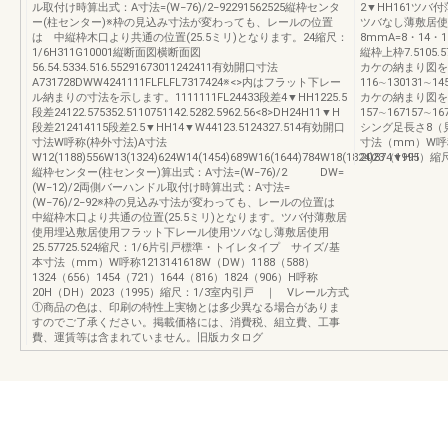
ル取付け時算出式：A寸法=(W−76)/2−92291562525縦枠センタ
2▼HH161ツ
ー(柱センター)※枠の見込み寸法が変わっても、レールの位置
ツバなし薄敷居使用
は 中縦枠木口より共通の位置(25.5ミリ)となります。24縮尺：
8mmA=8・14・
1/6H311G10001縦断面図横断面図
縦枠上枠7.5105
56.54.5334.516.55291673011242411有効開口寸法
カケの納まり図を
A731728DWW4241111FLFLFL7317424※<>内はフラット下レー
116∼130131∼
ル納まりの寸法を示します。1111111FL24433段差4▼HH1225.5
カケの納まり図を
段差24122.575352.5110751142.5282.5962.56<8>DH24H11▼H
157∼167157∼1
段差212414115段差2.5▼HH14▼W44123.5124327.514有効開口
シング足長さ8（見
寸法W呼称(枠外寸法)A寸法
寸法（mm）W呼称
W12(1188)556W13(1324)624W14(1454)689W16(1644)784W18(1824)874▼HH
2023（1995）縮尺
縦枠センター(柱センター)算出式：A寸法=(W−76)/2 DW=
(W−12)/2両側バーハンドル取付け時算出式：A寸法=
(W−76)/2−92※枠の見込み寸法が変わっても、レールの位置は
中縦枠木口より共通の位置(25.5ミリ)となります。ツバ付薄敷居
使用埋込敷居使用フラット下レール使用ツバなし薄敷居使用
25.57725.524縮尺：1/6片引戸標準・トイレタイプ サイズ/基
本寸法（mm）W呼称1213141618W（DW）1188（588）
1324（656）1454（721）1644（816）1824（906）H呼称
20H（DH）2023（1995）縮尺：1/3室内引戸 ｜ Vレール方式
①商品の色は、印刷の特性上実物とは多少異なる場合がありま
すのでご了承ください。掲載価格には、消費税、組立費、工事
費、運賃等は含まれていません。旧版カタログ