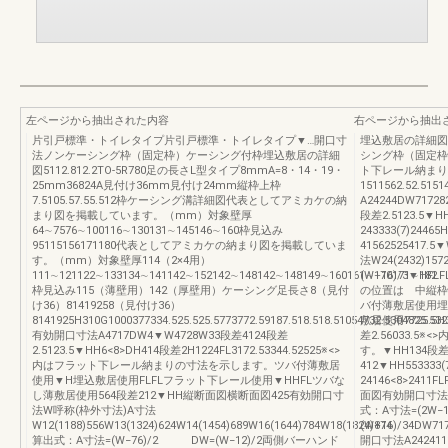
左ページから抽出された内容
右ページから抽出
片引戸標準・トイレタイプ片引戸標準・トイレタイプ▼…開口寸
埋込敷居の詳細図
法ノンケーシング枠（固定枠）ケーシング付枠埋込敷居の詳細
シング枠（固定枠）
図5112.812.2TO-5R780足の長さL型タイプ8mmA=8・14・19・
ト下レール納まり
25mm36824A見付け36mm見付け24mm縦枠上枠
1511562.52.51
7.5105.57.55.512枠ケーシング溝詳細図代表としてアミカケの納
A24244DW717282
まり図を掲載しています。（mm）対象壁厚
段差2.5123.5▼H
64∼7576∼100116∼130131∼145146∼160枠見込み
243333(7)24
95115156171180代表としてアミカケの納まり図を掲載していま
41562525417
す。（mm）対象壁厚114（2×4用）
法W24(2432)1
111∼121122∼133134∼141142∼152142∼148142∼148149∼160161∼170171∼182
(W+16)/3▼H
枠見込み115（薄壁用）142（厚壁用）ケーシング足長さ8（見付
の位置は 中縦枠
け36）81419258（見付け36）
バ付薄敷居使用埋
8141925H310G1000377334.525.525.5773772.59187.518.518.51054732.5304825.532
敷居使用7725.5H311
有効開口寸法A4717DW4▼W4728W33段差4124段差
差2.56033.
2.5123.5▼HH6<8>DH414段差2H1224FL3172.53344.52525※<>
す。▼HH134段
内はフラット下レール納まりの寸法を示します。ツバ付薄敷居
412▼HH553333(
使用▼H埋込敷居使用FLFLフラット下レール使用▼HHFLツバな
24146<8>24
し薄敷居使用564段差212▼HH縦断面図横断面図425有効開口寸
面図有効開口寸法W呼
法W呼称(枠外寸法)A寸法
式：A寸法=(2W−
W12(1188)556W13(1324)624W14(1454)689W16(1644)784W18(1824)874
(W+16)/34DW717
算出式：A寸法=(W−76)/2 DW=(W−12)/2両側バーハンド
開口寸法A2424111