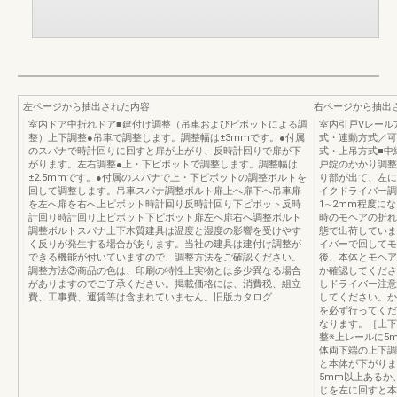
左ページから抽出された内容
右ページから抽出
室内ドア中折れドア■建付け調整（吊車およびピボットによる調
室内引戸Vレール
整）上下調整●吊車で調整します。調整幅は±3mmです。●付属
式・連動方式／可
のスパナで時計回りに回すと扉が上がり、反時計回りで扉が下
式・上吊方式■中
がります。左右調整●上・下ピボットで調整します。調整幅は
戸錠のかかり調整
±2.5mmです。●付属のスパナで上・下ピボットの調整ボルトを
り部が出て、左に
回して調整します。吊車スパナ調整ボルト扉上へ扉下へ吊車扉
イクドライバー調
を左へ扉を右へ上ピボット時計回り反時計回り下ピボット反時
1∼2mm程度に
計回り時計回り上ピボット下ピボット扉左へ扉右へ調整ボルト
時のモヘアの折れ
調整ボルトスパナ上下木質建具は温度と湿度の影響を受けやす
態で出荷していま
く反りが発生する場合があります。当社の建具は建付け調整が
イバーで回してモ
できる機能が付いていますので、調整方法をご確認ください。
後、本体とモヘア
調整方法③商品の色は、印刷の特性上実物とは多少異なる場合
か確認してくださ
がありますのでご了承ください。掲載価格には、消費税、組立
しドライバー注意
費、工事費、運賃等は含まれていません。旧版カタログ
してください。か
を必ず行ってくだ
なります。［上下
整※上レールに5
体両下端の上下調
と本体が下がりま
5mm以上あるか
じを左に回すと本