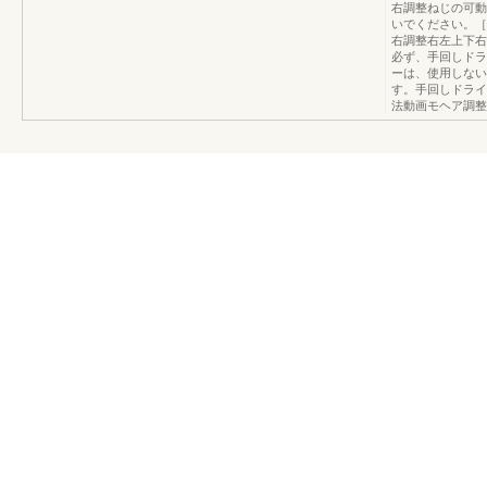
右調整ねじの可動
いでください。［
右調整右左上下右左90
必ず、手回しドラ
ーは、使用しない
す。手回しドライ
法動画モヘア調整