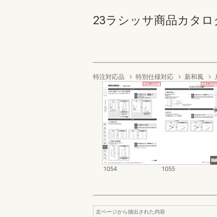
23ラシッサ商品カタログ【価
特注対応品
特別仕様対応
新和風
1054
1055
左ページから抽出された内容