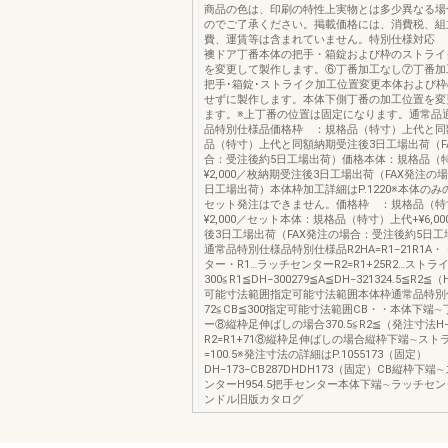
商品の色は、印刷の特性上実物とは多少異なる場
のでご了承ください。掲載価格には、消費税、組
費、運賃等は含まれていません。特別仕様対応 
襖ドア丁番本体の把手・箱錠および枠のストライ
を変更して製作します。⑥丁番加工なし⑦丁番加
把手･箱錠･ストライク加工位置変更本体および
せずに製作します。本体下側丁番の加工位置を変
ます。※上丁番の位置は固定になります。通常品
品特別仕様品価格枠 ：規格品（特寸）上代と同
品（特寸）上代と同額納期受注後3日工場出荷（F
合：受注後約5日工場出荷）価格本体：規格品（
¥2,000／枚納期受注後3日工場出荷（FAX発注の
日工場出荷）本体枠加工詳細はP.1220※本体の
セット発注はできません。価格枠 ：規格品（特
¥2,000／セット本体：規格品（特寸）上代+¥6,0
後3日工場出荷（FAX発注の場合：受注後約5日
通常品特別仕様品特別仕様品R2HA=R1−21R1A
ター・R1…ラッチセンターR2=R1+25R2…スト
300≦R1≦DH−300279≦A≦DH−321324.5≦R2≦（
可能寸法範囲指定可能寸法範囲本体枠通常品特別
72≦CB≦300指定可能寸法範囲CB・・本体下端
ー⑧縦枠足伸ばしの場合370.5≦R2≦（発注寸法H−3
R2=R1+71⑧縦枠足伸ばしの場合縦枠下端∼ス
=100.5※発注寸法の詳細はP.1055173（固定）
DH−173−CB287DHDH173（固定）CB縦枠下
ンターH954.5把手センター本体下端∼ラッチセンタ
ンドル旧版カタログ