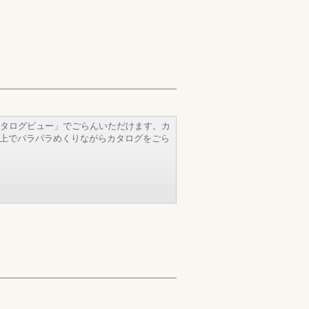
タログビュー」でごらんいただけます。カ
b上でパラパラめくりながらカタログをごら