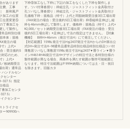
合があります
下枠⑨加工なし下枠に下記の加工をなくした下枠を製作しま
立費、工事
す。ツバ付薄沓摺り：枠組立孔・ジャストフィット金具取付け
｜ 新和風戸
孔ツバなし薄沓摺り：枠組立孔・ジャストフィット金具取付け
ク加工の位置
孔価格下枠：規格品（特寸）上代と同額納期受注後3日工場出荷
工位置変更⑤
（FAX発注の場合：受注後約5日工場出荷）枠⑧縦枠足伸ばし縦
枠の丁番加工を
枠を46mm伸ばして製作します。価格枠：規格品（特寸）上代+
更して製作し
¥2,000／セット納期受注後3日工場出荷（FAX発注の場合：受注
通常品特別仕様
後約5日工場出荷）※足伸ばし寸法の指定はできません。【対象
額本体：規格
機種】 B枠H+46mm（発注寸法H）にて発注してください。
AX発注の場
【対応範囲】1598≦発注寸法H≦2437発注寸法HからのDH算出公
特寸）上代+
式DH=発注寸法H−98通常品通常品特別仕様品特別仕様品ツバ付
場合：受注後約5
薄敷居ツバなし薄敷居1598≦発注寸法H≦2437▼畳ライン▼畳ラ
みの対応のため、
インH4614H46発注寸法H※デザインの特注寸法と各特別仕様の
寸）上代+
製作範囲が異なる場合、両条件を満たす範囲が製作可能範囲と
00／枚納期受注
なります。特注寸法範囲はP.999※納期については土・日・祝日
工場出荷）通常品
を除きます。旧版カタ
・・ハンドルセン
ライクセンター
H−327.5）指定
仕様品
∼丁番加工センタ
27.5）
トライクセンター
端∼ストライクセ
ー909930ハ