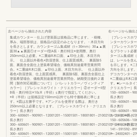
左ページから抽出された内容
右ページから抽出
集成カウンター・仕上げ塗装面は規格品に準じます。・樹種、
［プレシャスホワ
厚み、端部形状は、規格品の設定のみとなります。・木目方向
ンターカウンター
を長さとします。カウンターゴム集成材（t＝30mm）30▲▲裏
［プレシャスホワ
面30▲▲裏面①オーダーⅠ型A長・奥行特注※使用際、奥行
るブラケット必要
250mm以上必要。※二重線R木口面、▲印仕上面、木目方向
ターゴム集成材（
示。 仕上面以外着色+防湿塗装、仕上面質感異。 裏面除5
は、レールを含ん
面、裏面含全面仕上塗装希望場合、価格異別途最寄営業所問
を示します。※二
合。※二重線R木口面、▲印仕上面、木目方向示。 仕上面以外
方向を示します。
着色+防湿塗装、仕上面質感異。 裏面除5面、裏面含全面仕上
デコカウンターの
塗装希望場合、価格異別途最寄営業所問合。納期受注後約２週
※二重線はR木口
間［製作対応範囲について］［パレットカラー／ヴィンティア
す。■レールタイ
カラー］［プレシャスホワイト・クリエカラー］②オーダーⅡ型
クリエカラー］長
B長・奥行特注※10≦R（半径）≦奥行で指定してください。
150∼600601∼900
※R（半径）は規格設定150mm以外でも特寸価格表に準じま
長さ奥行
す。※図は左勝手です。※アングルを使用する際は、奥行き
150∼600601∼900
250mm以上必要となります。［プレシャスホワイト・クリエカ
長さ奥行
ラー］長さ奥行
150∼600601∼900
300∼600601∼900901∼12001201∼15001501∼18001801∼21002101∼24002401∼27002701∼3
カウンター長さ［
長さ奥行
150∼605606∼10
300∼600601∼900901∼12001201∼15001501∼18001801∼21002101∼24002401∼27002701∼3
ブラケット数量［本
長さ奥行
141∼591592∼89
300∼600601∼900901∼12001201∼15001501∼18001801∼21002101∼24002401∼27002701∼3
ー