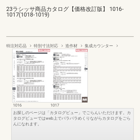
23ラシッサ商品カタログ【価格改訂版】 1016-
1017(1018-1019)
特注対応品
特別寸法対応
造作材
集成カウンター
1016
1017
お探しのページは「カタログビュー」でごらんいただけます。カ
タログビューではweb上でパラパラめくりながらカタログをごら
んになれます。