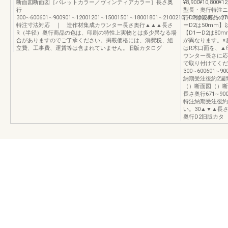
断面図断面図［パレットカラー／ヴィンティアカラー］長さ奥
¥8,900¥10,800¥1
行
型長・奥行特注ニ
300∼600601∼900901∼12001201∼15001501∼18001801∼21002101∼24002401∼27002701∼3
行D2は規格品の
特注寸法対応 ｜ 造作材集成カウンター長さ奥行▲▲▲長さ
ーD2は50mm】
R（半径）奥行商品の色は、印刷の特性上実物とは多少異なる場
【D1ーD2は8
合がありますのでご了承ください。掲載価格には、消費税、組
が異なります。※
立費、工事費、運賃等は含まれていません。旧版カタログ
はR木口面を、▲
ウンター長さに応
で取り付けてくだ
300∼600601∼9009
納期受注後約2週
（）断面図（）断
長さ奥行671∼900
特注納期受注後約
い。30▲▼▲長
奥行D2旧版カタ