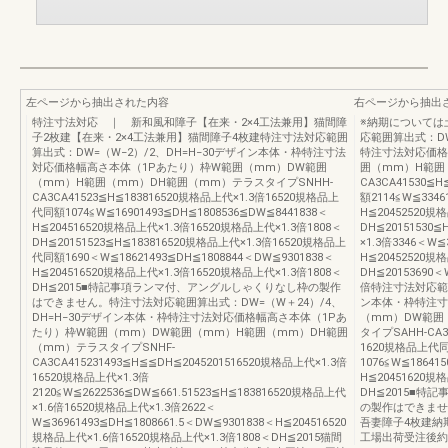
左ページから抽出された内容
右ページから抽出
特注寸法対応 ｜ 新和風和障子【在来・2×4工法兼用】猫間障
※納期については
子2枚建【在来・2×4工法兼用】猫間障子4枚建特注寸法対応範囲
応範囲算出式：DW
算出式：DW=（W−2）/2、DH=H−30デザイン本体・枠特注寸法
特注寸法対応価格
対応価格幅高さ本体（1Pあたり）枠W範囲（mm）DW範囲
囲（mm）H範囲
（mm）H範囲（mm）DH範囲（mm）テラスタイプSNHH-
CA3CA41530≦
CA3CA41523≦H≦183816520規格品上代×1.3倍16520規格品上
額2114≦W≦3346
代同額1074≦W≦16901493≦DH≦1808536≦DW≦8441838＜
H≦20452520規
H≦204516520規格品上代×1.3倍16520規格品上代×1.3倍1808＜
DH≦20151530
DH≦20151523≦H≦183816520規格品上代×1.3倍16520規格品上
×1.3倍3346＜W≦
代同額1690＜W≦18621493≦DH≦1808844＜DW≦9301838＜
H≦20452520規
H≦204516520規格品上代×1.3倍16520規格品上代×1.3倍1808＜
DH≦20153690＜
DH≦2015■特記事項ランマ付、アングルしゃくりなし枠の製作
倍特注寸法対応範囲
はできません。特注寸法対応範囲算出式：DW=（W＋24）/4、
ン本体・枠特注寸
DH=H−30デザイン本体・枠特注寸法対応価格幅高さ本体（1Pあ
（mm）DW範囲
たり）枠W範囲（mm）DW範囲（mm）H範囲（mm）DH範囲
タイプSAHH-CA3
（mm）テラスタイプSNHF-
1620規格品上代
CA3CA415231493≦H≦≦DH≦2045201516520規格品上代×1.3倍
1076≦W≦18641
16520規格品上代×1.3倍
H≦20451620規
2120≦W≦2622536≦DW≦661.51523≦H≦183816520規格品上代
DH≦2015■特
×1.6倍16520規格品上代×1.3倍2622＜
の製作はできませ
W≦36961493≦DH≦1808661.5＜DW≦9301838＜H≦204516520
吾妻障子4枚建納
規格品上代×1.6倍16520規格品上代×1.3倍1808＜DH≦2015猫間
工場出荷受注後約