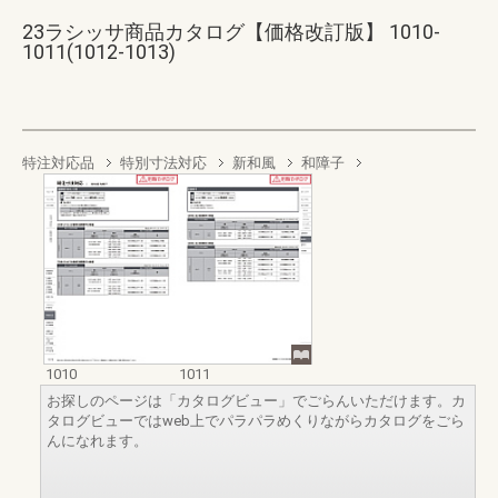
23ラシッサ商品カタログ【価格改訂版】 1010-
1011(1012-1013)
特注対応品
特別寸法対応
新和風
和障子
1010
1011
お探しのページは「カタログビュー」でごらんいただけます。カ
タログビューではweb上でパラパラめくりながらカタログをごら
んになれます。