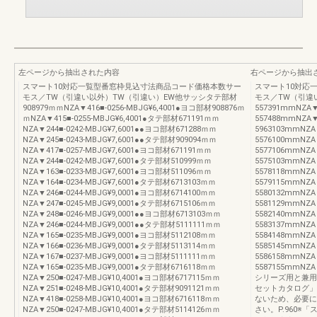
左ページから抽出された内容
右ページから抽出
スマート10対応一覧型番窓枠見込寸法商品コード価格本数サー
スマート10対応
モス／TW（引違い以外）TW（引違い）EW他サッシタテ部材
モス／TW（引違
908979ｍｍNZA▼416■-0256-MBJG¥6,4001●ヨコ部材908876ｍ
557391mmNZA▼
ｍNZA▼415■-0255-MBJG¥6,4001●タテ部材671191ｍｍ
557488mmNZA▼
NZA▼244■-0242-MBJG¥7,6001●●ヨコ部材671288ｍｍ
5963103mmNZA
NZA▼245■-0243-MBJG¥7,6001●●タテ部材909094ｍｍ
5576100mmNZA
NZA▼417■-0257-MBJG¥7,6001●ヨコ部材671191ｍｍ
5577106mmNZA
NZA▼244■-0242-MBJG¥7,6001●タテ部材510999ｍｍ
5575103mmNZA
NZA▼163■-0233-MBJG¥7,6001●ヨコ部材511096ｍｍ
5578118mmNZA
NZA▼164■-0234-MBJG¥7,6001●タテ部材6713103ｍｍ
5579115mmNZA
NZA▼246■-0244-MBJG¥9,0001●ヨコ部材6714100ｍｍ
5580132mmNZA
NZA▼247■-0245-MBJG¥9,0001●タテ部材6715106ｍｍ
5581129mmNZA
NZA▼248■-0246-MBJG¥9,0001●●ヨコ部材6713103ｍｍ
5582140mmNZA
NZA▼246■-0244-MBJG¥9,0001●●タテ部材5111111ｍｍ
5583137mmNZA
NZA▼165■-0235-MBJG¥9,0001●ヨコ部材5112108ｍｍ
5584148mmNZA
NZA▼166■-0236-MBJG¥9,0001●タテ部材5113114ｍｍ
5585145mmNZA
NZA▼167■-0237-MBJG¥9,0001●ヨコ部材5111111ｍｍ
5586158mmNZA
NZA▼165■-0235-MBJG¥9,0001●タテ部材6716118ｍｍ
5587155mmN
NZA▼250■-0247-MBJG¥10,4001●ヨコ部材6717115ｍｍ
シリーズ用と兼用
NZA▼251■-0248-MBJG¥10,4001●タテ部材9091121ｍｍ
セットカタログ」
NZA▼418■-0258-MBJG¥10,4001●ヨコ部材6716118ｍｍ
ないため、必要に
NZA▼250■-0247-MBJG¥10,4001●タテ部材5114126ｍｍ
さい。P.960※