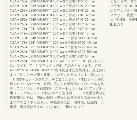
NZA▼168■-0238-MBJG¥10,4001●ヨコ部材5115123ｍｍ
となります。ヨコ部
NZA▼169■-0239-MBJG¥10,4001●タテ部材6719129ｍｍ
寸法9202.510
NZA▼253■-0250-MBJG¥11,2001●ヨコ部材5114126ｍｍ
レスアングル付用
NZA▼168■-0238-MBJG¥10,4001●タテ部材6718132ｍｍ
スホワイト商品コ
NZA▼252■-0249-MBJG¥11,2001●ヨコ部材6719129ｍｍ
まで約5日。受5
NZA▼253■-0250-MBJG¥11,2001●タテ部材5117137ｍｍ
旧版カタ
NZA▼171■-0241-MBJG¥11,2001●ヨコ部材9092134ｍｍ
NZA▼419■-0259-MBJG¥11,2001●タテ部材5116140ｍｍ
NZA▼170■-0240-MBJG¥11,2001●●ヨコ部材5117137ｍｍ
NZA▼171■-0241-MBJG¥11,2001●●タテ部材6720148ｍｍ
NZA▼263■-0251-MBJG¥12,4001●●ヨコ部材6721145ｍｍ
NZA▼264■-0252-MBJG¥12,4001●●タテ部材6722158ｍｍ
NZA▼265■-0253-MBJG¥13,0001●ヨコ部材6723155ｍｍ
NZA▼266■-0254-MBJG¥13,0001●※「スマート10」はプレシャ
スホワイト（Y）とブラック（VM）色のみとなります。定尺：
4000mm14.5203010103R1C2窓枠見込寸法定尺材は、見込みに
よって他シリーズ用と兼用しているものがあります。詳しくは
「DS窓枠セットカタログ」をご覧ください。※木口シールが同
梱されていないため、必要に応じて有償部品の木口シールを発
注してください。P.960窓枠（スマート１０）ねじ付アングル付
用（アングルしゃくり寸法3ｍｍ）造作材 ｜ 木造用定尺材窓
枠⑥商品の色は、印刷の特性上実物とは多少異なる場合があり
ますのでご了承ください。掲載価格には、消費税、組立費、工
事費、運賃等は含まれていません。旧版カタログ