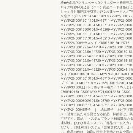
枠■色名称PクリエペールDクリエダーク枠種類
サイズ呼称枠見込み（ｍｍ）商品コード価格ねじ
しゃくり付紙貼障子引違い戸２枚建サーモス／T
来窓タイプ16009104.5■-15709-MYV7¥25,000122.5
MYV8¥25,00016011104.5■-15711-MYV7¥26,00012
MYV8¥26,00016013104.5■-15713-MYV7¥26,00012
MYV8¥26,00016509104.5■-16209-MYV7¥25,00012
MYV8¥25,00016511104.5■-16211-MYV7¥26,00012
MYV8¥26,00016513104.5■-16213-MYV7¥26,00012
MYV8¥26,000テラスタイプ15018104.5■-14718-
MYV7¥28,000122.5■-14718-MYV8¥28,0001502010
MYV7¥33,000122.5■-14720-MYV8¥33,0001601810
MYV7¥28,000122.5■-15718-MYV8¥28,0001602010
MYV7¥33,000122.5■-15720-MYV8¥33,0001651810
MYV7¥28,000122.5■-16218-MYV8¥28,0001652010
MYV7¥33,000122.5■-16220-MYV8¥33,000
タイプ16009104.5■-15709-MYV7¥25,00016011104
MYV7¥26,00016013104.5■-15713-MYV7¥26,
プ16018104.5■-15718-MYV9¥28,00016020104.5■
MYV9¥33,000上げ下げ障子サーモス／ＴＷねじ
03609104.5■-03309-MYX8¥21,000122.5■-03309-
MYX9¥21,00003611104.5■-03311-MYX8¥22,00012
MYX9¥22,00006009104.5■-05709-MYX8¥23,00012
MYX9¥23,00006011104.5■-05711-MYX8¥24,00012
MYX9¥24,000和障子 ｜ 紙貼障子｜上げ下
ス・補修にあたり必要となる部品・枠部材は、単
可能です。部品:「トステムブランド補修部品カ
建材版」および発注システム「部品コード入力」
ださい。部材:発注システム「部材選択入力」よ
い。商品の色は、印刷の特性上実物とは多少異な