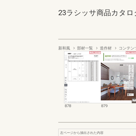
23ラシッサ商品カタログ【価
新和風
部材一覧
造作材
コンテン
878
879
左ページから抽出された内容