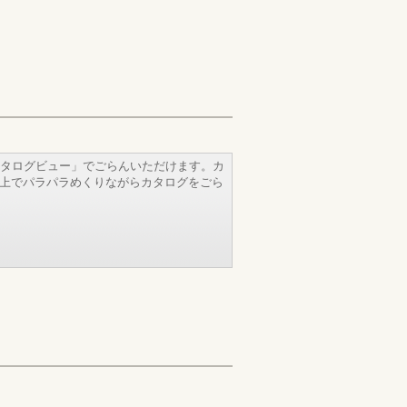
タログビュー」でごらんいただけます。カ
b上でパラパラめくりながらカタログをごら