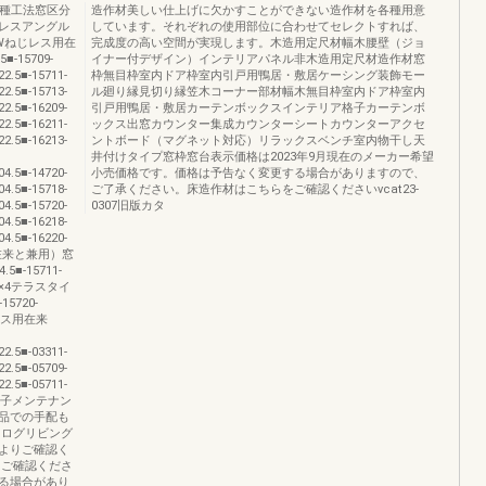
品種工法窓区分
造作材美しい仕上げに欠かすことができない造作材を各種用意
レスアングル
しています。それぞれの使用部位に合わせてセレクトすれば、
Wねじレス用在
完成度の高い空間が実現します。木造用定尺材幅木腰壁（ジョ
■-15709-
イナー付デザイン）インテリアパネル非木造用定尺材造作材窓
2.5■-15711-
枠無目枠室内ドア枠室内引戸用鴨居・敷居ケーシング装飾モー
2.5■-15713-
ル廻り縁見切り縁笠木コーナー部材幅木無目枠室内ドア枠室内
2.5■-16209-
引戸用鴨居・敷居カーテンボックスインテリア格子カーテンボ
2.5■-16211-
ックス出窓カウンター集成カウンターシートカウンターアクセ
2.5■-16213-
ントボード（マグネット対応）リラックスベンチ室内物干し天
井付けタイプ窓枠窓台表示価格は2023年9月現在のメーカー希望
4.5■-14720-
小売価格です。価格は予告なく変更する場合がありますので、
4.5■-15718-
ご了承ください。床造作材はこちらをご確認くださいvcat23-
4.5■-15720-
0307旧版カタ
4.5■-16218-
4.5■-16220-
2×4（在来と兼用）窓
.5■-15711-
0002×4テラスタイ
-15720-
レス用在来
2.5■-03311-
2.5■-05709-
2.5■-05711-
げ障子メンテナン
品での手配も
タログリビング
よりご確認く
りご確認くださ
る場合があり