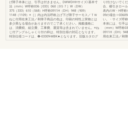
げ障子本体には、引手は付きません。DWWDHHサイズ/基本寸
り付けないでくだ
法（mm）W呼称036［033］060［0５７］W（DW）
合、横引きロール
375（333）610（568）H呼称0911H（DH）948（909）
表内のW・H呼称
1148（1109）※［］内は内法呼称上げ下げ障子サーモス／ＴＷ
09の場合⇒03
ねじ付用在来工法／和障子商品の色は、印刷の特性上実物とは
い。・サイズ呼称
多少異なる場合がありますのでご了承ください。掲載価格に
本体には、引手は
は、消費税、組立費、工事費、運賃等は含まれていません。※ね
（mm）W呼称036
じ付アングルしゃくり付の枠は、特別仕様の対応となります。
0911H（DH）9
特別仕様コードは、❷-03309-MBK★となります。旧版カタログ
用在来工法／和障