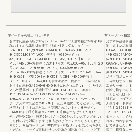
左ページから抽出された内容
右ページから抽出
おすすめ品番明細デザインCA4W036W060工法枠種類W呼称H呼
おすすめ品番明細デ
称おすすめ品番明細在来工法ねじ付アングルしゃくり付
称おすすめ品番明
036［033］1.5尺09SASS-CA4-❷-❸-03609¥65,000―本体
09SAS-CA4-❷-❸
❷-03309-MCB4¥44,000―枠特注（03309サイズ）
枠❷-03609-MYX★
¥21,000―11SASS-CA4-❷-❸-03611¥68,000―本体❷-03311-
体❷-03611-MCB4
MCB4¥46,000―枠特注（03311サイズ）¥22,000―060［057］2.0
09SAS-CA4-❷-❸
尺09SASS-CA4-❷-❸-06009―¥70,000本体❷-05709-
枠❷-06009-MYX★
MCB4―¥47,000枠特注（05709サイズ）―¥23,00011SASS-CA4-
体❷-06011-MCB
❷-❸-06011―¥73,000本体❷-05711-MCB4―¥49,000枠特注
品番・商品コード内
（05711サイズ）―¥24,000おすすめ品番・商品コード内の記号
子枠種類サッシ種
おすすめ品番SASS-❶-❷-❸-❹❸枠見込み（単位：mm）★枠見
工法サーモス／Ｔ
込み外壁厚ボード胴縁柱工法GI8104.5114.59.5ー105在来
は除く横すべり出
117.512.5126.59.512129.512.5129.59.515129.59.5ー
り出し窓×上げ下げ
120GJ9122.5141.59.512147.512.515❷色PクリエペールDクリエ
対応表（上げ下げ
ダークおすすめ品番の❶∼❹は下記より選択してください。※規
外壁厚ボード胴縁柱工法
格表内のおすすめ品番は、が選択されています。❶デザイン
117.512.5GB6119
CA4❹サイズ呼称規格表内のW・H呼称をつなげてください。
120GC7131.51
例：W呼称036・H呼称09の場合⇒03609※ねじレスアングルしゃ
ダークおすすめ品
くり付の枠も対応します（価格はねじ付アングルしゃくり付と
格表内のおすすめ
同じ）。商品コードはP.878本体枠・対応サッシは対応表を参照
はできません。❶
ください。・サイズ呼称はサッシ呼称と同呼称です。・上げ下
網戸（横引きロー