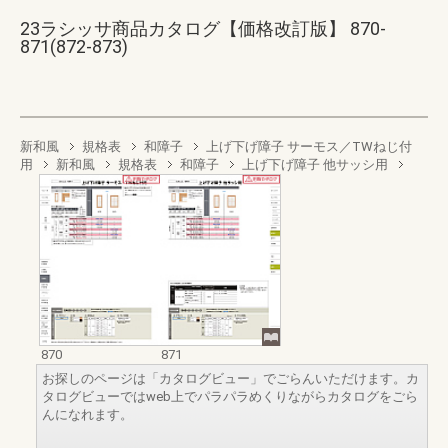
23ラシッサ商品カタログ【価格改訂版】 870-
871(872-873)
新和風
規格表
和障子
上げ下げ障子 サーモス／TWねじ付
用
新和風
規格表
和障子
上げ下げ障子 他サッシ用
870
871
お探しのページは「カタログビュー」でごらんいただけます。カ
タログビューではweb上でパラパラめくりながらカタログをごら
んになれます。