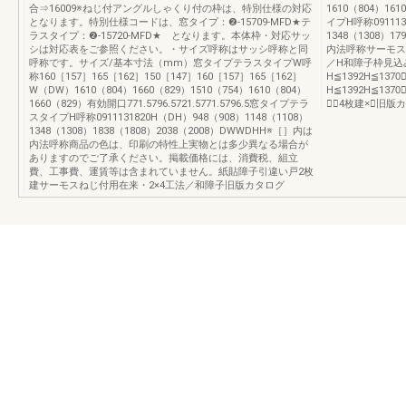
合⇒16009※ねじ付アングルしゃくり付の枠は、特別仕様の対応
1610（804）16
となります。特別仕様コードは、窓タイプ：❷-15709-MFD★テ
イプH呼称091113
ラスタイプ：❷-15720-MFD★ となります。本体枠・対応サッ
1348（1308）1
シは対応表をご参照ください。・サイズ呼称はサッシ呼称と同
内法呼称サーモス
呼称です。サイズ/基本寸法（mm）窓タイプテラスタイプW呼
／H和障子枠見込み1
称160［157］165［162］150［147］160［157］165［162］
H≦1392H≦137
W（DW）1610（804）1660（829）1510（754）1610（804）
H≦1392H≦137
1660（829）有効開口771.5796.5721.5771.5796.5窓タイプテラ
子⃝4枚建×⃝旧版
スタイプH呼称0911131820H（DH）948（908）1148（1108）
1348（1308）1838（1808）2038（2008）DWWDHH※［］内は
内法呼称商品の色は、印刷の特性上実物とは多少異なる場合が
ありますのでご了承ください。掲載価格には、消費税、組立
費、工事費、運賃等は含まれていません。紙貼障子引違い戸2枚
建サーモスねじ付用在来・2×4工法／和障子旧版カタログ