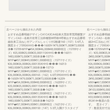
左ページから抽出された内容
右ページから抽出
おすすめ品番明細デザインCA1CA3CA4名称大荒吹寄荒間横繁デ
おすすめ品番明細
ザインCA2−−名称片吹寄工法枠種類W呼称H呼称おすすめ品番明
ザインCA2−−
細在来工法ねじ付アングルしゃくり付2枚建160［157］5.4尺入
細2×4工法ねじ付
隅窓タイプ09SKHHS-❶-❷-❸-16009-1¥79,000¥71,000¥73,000本
隅窓タイプ09SKHHS-
体❷-15709-MYP◆¥54,000¥46,000¥48,000枠特注（15709サイ
体❷-15709-MYP◆
ズ）¥25,000¥25,000¥25,00011SKHHS-❶-❷-❸-16011-
ズ）¥25,000¥25,0
1¥83,000¥75,000¥77,000本体❷-15711-
2¥83,000¥75,00
MYP◆¥57,000¥49,000¥51,000枠特注（15711サイズ）
MYP◆¥57,000¥
¥26,000¥26,000¥26,00013SKHHS-❶-❷-❸-16013-
¥26,000¥26,000¥
1¥83,000¥75,000¥77,000本体❷-15713-
2¥83,000¥75,00
MYP◆¥57,000¥49,000¥51,000枠特注（15713サイズ）
MYP◆¥57,000¥
¥26,000¥26,000¥26,000165［162］6.0尺09SKHHS-❶-❷-
¥26,000¥26,00
❸-16509-1¥79,000¥71,000¥73,000本体❷-16209-
2¥95,000¥87,00
MYP◆¥54,000¥46,000¥48,000枠特注（16209サイズ）
MXH◆¥67,000¥
¥25,000¥25,000¥25,00011SKHHS-❶-❷-❸-16511-
¥28,000¥28,000¥
1¥83,000¥75,000¥77,000本体❷-16211-
2¥103,000¥95,0
MYP◆¥57,000¥49,000¥51,000枠特注（16211サイズ）
MXH◆¥70,000¥
¥26,000¥26,000¥26,00013SKHHS-❶-❷-❸-16513-
¥33,000¥33,
1¥83,000¥75,000¥77,000本体❷-16213-
枠2414※敷居
MYP◆¥57,000¥49,000¥51,000枠特注（16213サイズ）
す。 窓タイプ：
¥26,000¥26,000¥26,000150［147］5.3尺入隅テラスタイプ
プ：敷居見付寸法 