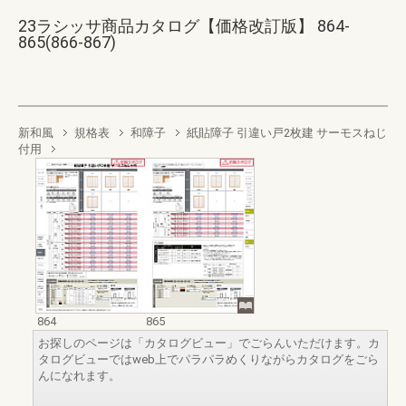
23ラシッサ商品カタログ【価格改訂版】 864-
865(866-867)
新和風
規格表
和障子
紙貼障子 引違い戸2枚建 サーモスねじ
付用
864
865
お探しのページは「カタログビュー」でごらんいただけます。カ
タログビューではweb上でパラパラめくりながらカタログをごら
んになれます。