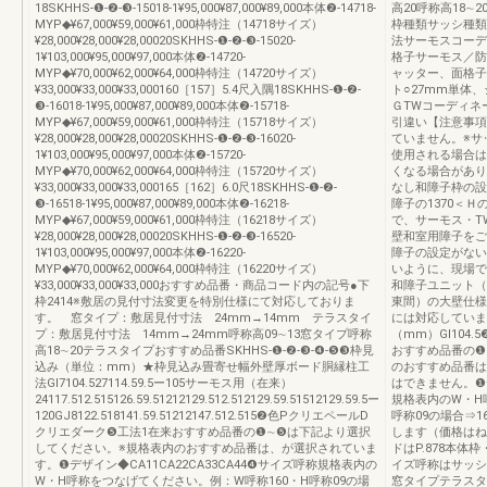
18SKHHS-❶-❷-❸-15018-1¥95,000¥87,000¥89,000本体❷-14718-
高20呼称高18∼2
MYP◆¥67,000¥59,000¥61,000枠特注（14718サイズ）
枠種類サッシ種類
¥28,000¥28,000¥28,00020SKHHS-❶-❷-❸-15020-
法サーモスコーデ
1¥103,000¥95,000¥97,000本体❷-14720-
格子サーモス／防
MYP◆¥70,000¥62,000¥64,000枠特注（14720サイズ）
ャッター、面格子
¥33,000¥33,000¥33,000160［157］5.4尺入隅18SKHHS-❶-❷-
ト○27mm単体
❸-16018-1¥95,000¥87,000¥89,000本体❷-15718-
ＧTWコーディネ
MYP◆¥67,000¥59,000¥61,000枠特注（15718サイズ）
引違い【注意事項
¥28,000¥28,000¥28,00020SKHHS-❶-❷-❸-16020-
ていません。※サ
1¥103,000¥95,000¥97,000本体❷-15720-
使用される場合は
MYP◆¥70,000¥62,000¥64,000枠特注（15720サイズ）
くなる場合があり
¥33,000¥33,000¥33,000165［162］6.0尺18SKHHS-❶-❷-
なし和障子枠の設
❸-16518-1¥95,000¥87,000¥89,000本体❷-16218-
障子の1370＜
MYP◆¥67,000¥59,000¥61,000枠特注（16218サイズ）
で、サーモス・T
¥28,000¥28,000¥28,00020SKHHS-❶-❷-❸-16520-
壁和室用障子をご
1¥103,000¥95,000¥97,000本体❷-16220-
障子の設定がない
MYP◆¥70,000¥62,000¥64,000枠特注（16220サイズ）
いように、現場で
¥33,000¥33,000¥33,000おすすめ品番・商品コード内の記号●下
和障子ユニット（
枠2414※敷居の見付寸法変更を特別仕様にて対応しておりま
東間）の大壁仕様
す。 窓タイプ：敷居見付寸法 24mm→14mm テラスタイ
には対応していま
プ：敷居見付寸法 14mm→24mm呼称高09∼13窓タイプ呼称
（mm）GI104
高18∼20テラスタイプおすすめ品番SKHHS-❶-❷-❸-❹-❺❸枠見
おすすめ品番の❶
込み（単位：mm）★枠見込み畳寄せ幅外壁厚ボード胴縁柱工
のおすすめ品番は
法GI7104.527114.59.5ー105サーモス用（在来）
はできません。❶デ
24117.512.515126.59.51212129.512.512129.59.51512129.59.5ー
規格表内のW・H
120GJ8122.518141.59.51212147.512.515❷色PクリエペールD
呼称09の場合⇒
クリエダーク❺工法1在来おすすめ品番の❶∼❺は下記より選択
します（価格はね
してください。※規格表内のおすすめ品番は、が選択されていま
ドはP.878本
す。❶デザイン◆CA11CA22CA33CA44❹サイズ呼称規格表内の
イズ呼称はサッシ
W・H呼称をつなげてください。例：W呼称160・H呼称09の場
窓タイプテラスタイ