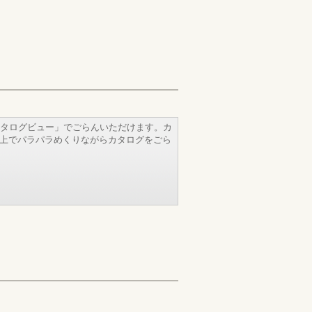
タログビュー」でごらんいただけます。カ
b上でパラパラめくりながらカタログをごら