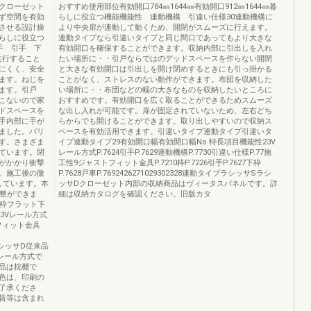
クローゼット
おすすめ使用部位有効開口784㎜1644㎜有効開口912㎜1644㎜暮
ず空間を有効
らしに役立つ機能機能性 連動機構 引違い仕様30連動機構に
させる設計操
より中央扉が連動して動くため、開閉がスムーズに行えます。
らしに役立つ
連動タイプなら引違いタイプと同じ間口であってもより大きな
手 引手 下
有効開口を確保することができます。収納内部に引出しを入れ
を走行すること
たい場所に・・引戸ならではのデッドスペースを作らない開閉
にくく、安全
と大きな有効開口は引出しを開け閉めするときにも引っ掛かる
ます。ねじを
ことがなく、ストレスのない動作ができます。布団を収納した
ます。引戸
い場所に・・布団などの幅の大きなものを収納したいところに
こないので家
おすすめです。有効開口を広く取ることができるためスムーズ
ドスペースを
な出し入れが可能です。扉が固定されていないため、左右どち
手内部に手が
らからでも開けることができます。取り出しやすいので収納ス
ました。バリ
ペースを有効活用できます。引違いタイプ連動タイプ引違いタ
す。さまざま
イプ連動タイプ29有効開口幅有効開口幅No.特長項目機能性23V
ています。閉
レール方式P.7624引手P.7629連動機構P.7730引違い仕様P.77施
がかかり衝撃
工性9ジャストフィット金具P.7210枠P.7226引手P.7627下枠
。施工後の微
P.7628戸車P.7692426271029302328連動タイプラシッサSラシ
しています。本
ッサDクローゼット内部の収納商品はヴィータスパネルです。詳
調整ができま
細は収納カタログを確認ください。旧版カタ
下枠フラット下
3Vレール方式
トフィット金具
SラシッサD従来品
Vレール方式で
品は枕棚で
色は、印刷の
了承くださ
賃等は含まれ