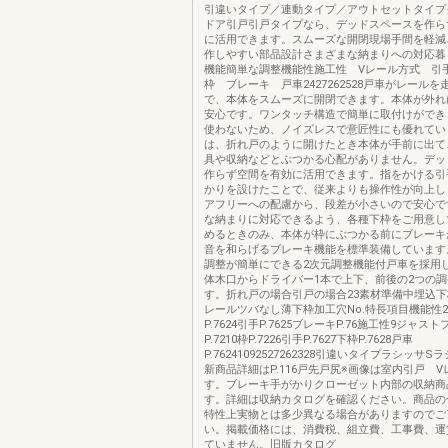
引違いタイプ／連動タイプ／アウトセットタイプ
ドア引戸引戸タイプなら、デッドスペースを作ら
に活用できます。スムーズな開閉現場手間を軽減
作しやすい部品設計さまざまな納まりへの対応暮
機能簡単な調整機能性施工性 Vレール方式 引
枠 ブレーキ 戸車2427262528戸車がレール
で、本体をスムーズに開閉できます。本体が外れ
安心です。ワンタッチ構造で簡単に取付けができ
使わないため、ノイズレスで意匠性にも優れてい
は、折れ戸のように開けたとき本体が手前に出て
具や収納などとぶつかる心配がありません。デッ
作らず空間を有効に活用できます。指をかける引
かりを設けたことで、従来よりも操作性が向上し
アフリーへの配慮から、段差が小さいので安心で
な納まりに対応できるよう、各種下枠をご用意し
めるときのみ、本体が枠にぶつかる前にブレーキ
音を和らげるブレーキ機能を標準装備しています
調整が簡単にできる2次元調整機能付戸車を採用
体木口からドライバー1本で上下、前後の2つの
す。折れ戸の場合引戸の場合23素材準備中埋込
レールツバなし薄下枠加工穴No.特長項目機能性2
P.7624引手P.7625ブレーキP.76施工性9ジャス
P.7210枠P.7226引手P.7627下枠P.7628戸車
P.76241092527262328引違いタイプラシッサ
新商品詳細はP.116戸先戸尻※画像は室内引戸 
す。ブレーキ手がかりクローゼット内部の収納商
す。詳細は収納カタログを確認ください。商品の
特性上実物とは多少異なる場合がありますのでご
い。掲載価格には、消費税、組立費、工事費、運
ていません。旧版カタログ