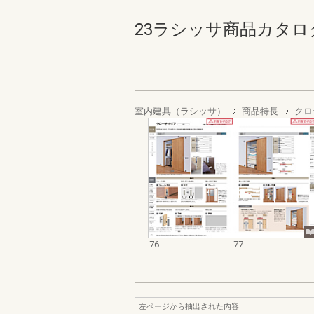
23ラシッサ商品カタログ【価
室内建具（ラシッサ）
商品特長
クロ
76
77
左ページから抽出された内容