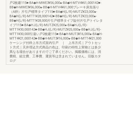
戸2枚建115■-BA◆H-MWE3¥56,000●-BA◆H-MTV4¥61,000142■-
BB◆H-MWE3¥56,000●-BB◆H-MTV4¥61,000ブレーキ床先張り
（A枠）片引戸標準タイプ115■-BA◆H(L/R)-MUTZ¥23,000●-
BA◆H(L/R)-MTT1¥28,000142■-BB◆H(L/R)-MUTZ¥23,000●-
BB◆H(L/R)-MTT1¥28,000片引戸標準タイプ錠付片引戸トイレタ
イプ115■-BA◆HJ(L/R)-MUTZ¥25,000●-BA◆HJ(L/R)-
MTT1¥30,000142■-BB◆HJ(L/R)-MUTZ¥25,000●-BB◆HJ(L/R)-
MTT1¥30,000引違い戸2枚建115■-BA◆H-MUT3¥16,000●-BA◆H-
MTT4¥21,000142■-BB◆H-MUT3¥16,000●-BB◆H-MTT4¥21,000
ケーシング付枠上吊方式室内引戸 ｜ 上吊方式｜アウトセッ
ト方式｜天井埋込方式商品の色は、印刷の特性上実物とは多少
異なる場合がありますのでご了承ください。掲載価格には、消
費税、組立費、工事費、運賃等は含まれていません。旧版カタ
ログ